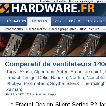
HardWare.fr utilise des cookies pour une navigation optimale et
ACTUALITES
ARTICLES
PRIX
FORUM
BASE OVERC
Processeurs
Cartes mères
Cartes graphiques
Disques durs
S
Comparatif de ventilateurs 1
Tags :
Akasa
;
Alpenföhn
;
Antec
;
Arctic
;
be quiet!
;
Fractal Design
;
Gelid
;
Nanoxia
;
Noctua
;
Noiseblo
Phobya
;
Prolimatech
;
Scythe
;
SilenX
;
Thermalrigh
Zalman
;
Publié le 14/02/2013 par
Matthieu Legay
Le Fractal Design Silent Series R2 