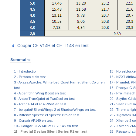
Cougar CF-V14H et CF-T14S en test
Sommaire
1 - Introduction
15 - Noiseblocke
2 - Protocole de test
16 - NZXT Airflo
3 - Akasa Apache, White Led Quiet Fan et Silent Color en
17 - Phantek PH
test
18 - Phobya G-Si
4 - Alpenföhn Wing Boost en test
19 - Prolimatech
5 - Antec TrueQuiet et TwoCool en test
20 - Scythe Glid
6 - Arctic F14 et F14 PWM en test
21 - SilenX Effiz
7 - be quiet! SilentWings 2 et ShadowWings en test
22 - Thermalrigh
8 - Bitfenix Spectre et Spectre Pro en test
23 - Xigmatek X
9 - Corsair AF140 en test
24 - Xilence 2 c
10 - Cougar CF-V14H et CF-T14S en test
25 - Zalman ZM-
11 - Fractal Design Silent Series R2 en test
26 - Récapitulat