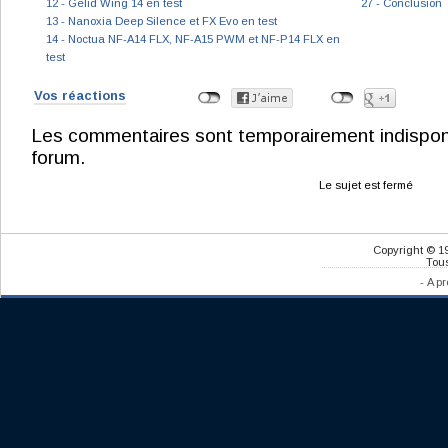
12 - Gelid Wing 14 en test
27 - Conclusion
13 - Nanoxia Deep Silence et FX Evo en test
14 - Noctua NF-A14 FLX, NF-A15 PWM et NF-P14 FLX en
test
Vos réactions
Les commentaires sont temporairement indisponibl
forum.
Le sujet est fermé
Copyright © 1
Tous
-
A pr