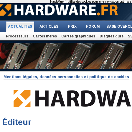
HardWare.fr utilise des cookies pour une navigation optimale et
ACTUALITES
ARTICLES
PRIX
FORUM
BASE OVERC
Processeurs
Cartes mères
Cartes graphiques
Disques durs
S
Mentions légales, données personnelles et politique de cookies
Éditeur