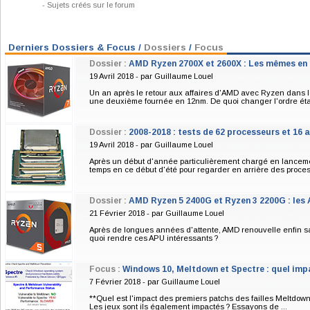
- Sujets créés sur le forum
Dossier: AMD Ryzen 2700X et 2600X : Les
mêmes en plus petit ?
Derniers Dossiers & Focus /
Dossiers
/
Focus
Un an après le retour aux affaires d'AMD avec Ryzen
Dossier :
AMD Ryzen 2700X et 2600X : Les mêmes en 
dans le monde des CPU, le constructeur lance une
deuxième fournée en 12nm. De quoi changer l'ordre
19 Avril 2018 - par
Guillaume Louel
établi ?
Un an après le retour aux affaires d'AMD avec Ryzen dans 
une deuxième fournée en 12nm. De quoi changer l'ordre éta
Dossier :
2008-2018 : tests de 62 processeurs et 16 a
19 Avril 2018 - par
Guillaume Louel
Après un début d'année particulièrement chargé en lancem
temps en ce début d'été pour regarder en arrière des proces
Dossier :
AMD Ryzen 5 2400G et Ryzen 3 2200G : les 
Dossier: 2008-2018 : tests de 62 processeurs
21 Février 2018 - par
Guillaume Louel
et 16 archis Intel et AMD !
Après un début d'année particulièrement chargé en
Après de longues années d'attente, AMD renouvelle enfin 
quoi rendre ces APU intéressants ?
lancement de processeurs, prenons un peu de temps en
ce début d'été pour regarder en arrière des processeurs
bien plus anciens...
Focus :
Windows 10, Meltdown et Spectre : quel imp
7 Février 2018 - par
Guillaume Louel
**Quel est l'impact des premiers patchs des failles Meltdown
Les jeux sont ils également impactés ? Essayons de ...