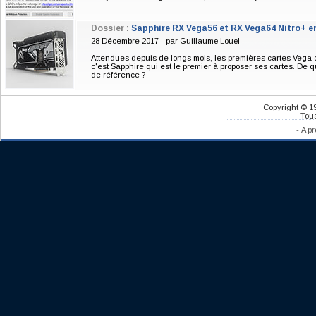
Dossier :
Sapphire RX Vega56 et RX Vega64 Nitro+ e
28 Décembre 2017 - par
Guillaume Louel
Attendues depuis de longs mois, les premières cartes Vega c
c'est Sapphire qui est le premier à proposer ses cartes. De
Actu: Intel lance la 2ème vague de sa 8ème
de référence ?
génération
Six mois après le lancement des premiers Coffee Lake
Copyright © 1
en octobre dernier (et une disponibilité longtemps
Tous
tendue), c'est aujourd'hui qu'Intel lance ...
-
A pr
Dossier: AMD Ryzen 5 2400G et Ryzen 3
2200G : les APU de retour ?
Après de longues années d'attente, AMD renouvelle
enfin sa gamme APU en joignant Ryzen et Vega. De quoi
rendre ces APU intéressants ?