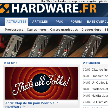
HardWare.fr utilise des cookies pour une navigation optimale et
ACTUALITES
ARTICLES
PRIX
FORUM
BASE OVERC
Processeurs
Cartes mères
Cartes graphiques
Disques durs
S
A la une
Actualités
Clap de fin 
10/05
Dossier : A
09/05
Un Coffee L
04/05
Cadence et
04/05
Nvidia aban
04/05
Le 10nm d'In
27/04
Actu: Clap de fin pour l'édito sur
HardWare.fr