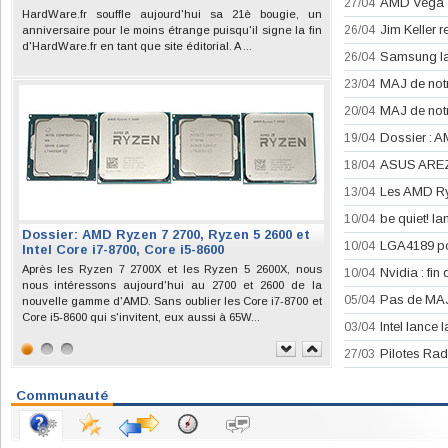
AMD Vega 7n
27/04
HardWare.fr souffle aujourd'hui sa 21è bougie, un
Jim Keller rej
26/04
anniversaire pour le moins étrange puisqu'il signe la fin
d'HardWare.fr en tant que site éditorial. A ...
Samsung la
26/04
MAJ de notr
23/04
MAJ de not
20/04
Dossier : A
19/04
ASUS AREZ,
18/04
Les AMD Ry
13/04
be quiet! la
10/04
Dossier: AMD Ryzen 7 2700, Ryzen 5 2600 et
LGA4189 pou
10/04
Intel Core i7-8700, Core i5-8600
Après les Ryzen 7 2700X et les Ryzen 5 2600X, nous
Nvidia : fin
10/04
nous intéressons aujourd'hui au 2700 et 2600 de la
Pas de MAJ 
05/04
nouvelle gamme d'AMD. Sans oublier les Core i7-8700 et
Core i5-8600 qui s'invitent, eux aussi à 65W...
Intel lance
03/04
Pilotes Rad
27/03
Communauté