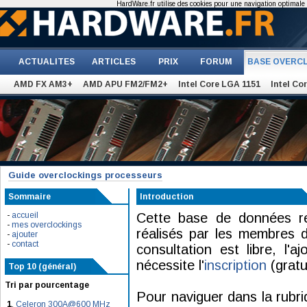
HardWare.fr utilise des cookies pour une navigation optimale et
ACTUALITES
ARTICLES
PRIX
FORUM
BASE OVERC
AMD FX AM3+
AMD APU FM2/FM2+
Intel Core LGA 1151
Intel Co
Guide overclockings processeurs
Sommaire
Introduction
-
accueil
Cette base de données re
-
mes overclockings
réalisés par les membres d
-
ajouter
-
contact
consultation est libre, l'a
nécessite l'
inscription
(gratu
Top 10 (général)
Tri par pourcentage
Pour naviguer dans la rubri
1
.
Celeron 300A@600 MHz