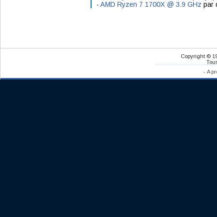
-
AMD Ryzen 7 1700X @ 3.9 GHz
par 
Copyright © 1
Tous
-
A pr