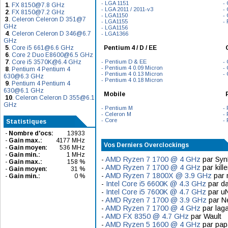
- LGA 1151
-
1
.
FX 8150@7.8 GHz
- LGA 2011 / 2011-v3
-
2
.
FX 8150@7.2 GHz
- LGA1150
-
3
.
Celeron Celeron D 351@7
- LGA1155
-
GHz
- LGA1156
4
.
Celeron Celeron D 346@6.7
- LGA1366
GHz
5
.
Core i5 661@6.6 GHz
Pentium 4 / D / EE
6
.
Core 2 Duo E8600@6.5 GHz
7
.
Core i5 3570K@6.4 GHz
- Pentium D & EE
-
- Pentium 4 0.09 Micron
-
8
.
Pentium 4 Pentium 4
- Pentium 4 0.13 Micron
- 
630@6.3 GHz
- Pentium 4 0.18 Micron
9
.
Pentium 4 Pentium 4
630@6.1 GHz
Mobile
10
.
Celeron Celeron D 355@6.1
GHz
- Pentium M
- 
- Celeron M
- 
- Core
- 
Statistiques
-
Nombre d'ocs:
13933
-
Gain max.:
4177 MHz
Vos Derniers Overclockings
-
Gain moyen:
536 MHz
-
Gain min.:
1 MHz
-
AMD Ryzen 7 1700 @ 4 GHz
par Sy
-
Gain max.:
158 %
-
AMD Ryzen 7 1700 @ 4 GHz
par kill
-
Gain moyen:
31 %
-
AMD Ryzen 7 1800X @ 3.9 GHz
par 
-
Gain min.:
0 %
-
Intel Core i5 6600K @ 4.3 GHz
par da
-
Intel Core i5 7600K @ 4.7 GHz
par 
-
AMD Ryzen 7 1700 @ 3.9 GHz
par N
-
AMD Ryzen 7 1700 @ 4 GHz
par lag
-
AMD FX 8350 @ 4.7 GHz
par Wault
-
AMD Ryzen 5 1600 @ 4 GHz
par pap