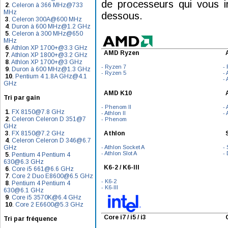
de processeurs qui vous in
2
.
Celeron à 366 MHz@733
MHz
dessous.
3
.
Celeron 300A@600 MHz
4
.
Duron à 600 MHz@1.2 GHz
5
.
Celeron à 300 MHz@650
MHz
6
.
Athlon XP 1700+@3.3 GHz
AMD Ryzen
7
.
Athlon XP 1800+@3.2 GHz
8
.
Athlon XP 1700+@3 GHz
- Ryzen 7
-
9
.
Duron à 600 MHz@1.3 GHz
- Ryzen 5
-
10
.
Pentium 4 1.8A GHz@4.1
- 
GHz
AMD K10
Tri par gain
- Phenom II
- 
1
.
FX 8150@7.8 GHz
- Athlon II
- 
2
.
Celeron Celeron D 351@7
- Phenom
GHz
3
.
FX 8150@7.2 GHz
Athlon
4
.
Celeron Celeron D 346@6.7
GHz
- Athlon Socket A
-
- Athlon Slot A
-
5
.
Pentium 4 Pentium 4
630@6.3 GHz
K6-2 / K6-III
6
.
Core i5 661@6.6 GHz
7
.
Core 2 Duo E8600@6.5 GHz
- K6-2
8
.
Pentium 4 Pentium 4
- K6-III
630@6.1 GHz
9
.
Core i5 3570K@6.4 GHz
10
.
Core 2 E6600@5.3 GHz
Core i7 / i5 / i3
Tri par fréquence