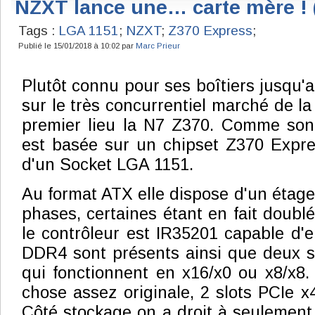
NZXT lance une… carte mère !
Tags :
LGA 1151
;
NZXT
;
Z370 Express
;
Publié le 15/01/2018 à 10:02 par
Marc Prieur
Plutôt connu pour ses boîtiers jusqu'
sur le très concurrentiel marché de l
premier lieu la N7 Z370. Comme son 
est basée sur un chipset Z370 Expre
d'un Socket LGA 1151.
Au format ATX elle dispose d'un étage
phases, certaines étant en fait doubl
le contrôleur est IR35201 capable d'e
DDR4 sont présents ainsi que deux s
qui fonctionnent en x16/x0 ou x8/x8.
chose assez originale, 2 slots PCIe x
Côté stockage on a droit à seulement