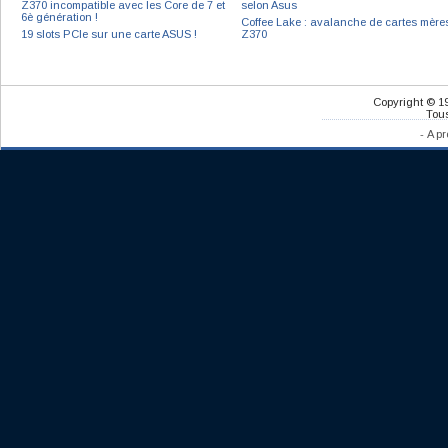
Z370 incompatible avec les Core de 7 et
selon Asus
6è génération !
Coffee Lake : avalanche de cartes mère
19 slots PCIe sur une carte ASUS !
Z370
Copyright © 1
Tous
-
A pr