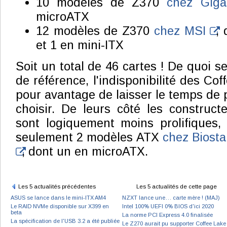
10 modèles de Z370
chez Gig
microATX
12 modèles de Z370
chez MSI
,
et 1 en mini-ITX
Soit un total de 46 cartes ! De quoi s
de référence, l'indisponibilité des Co
pour avantage de laisser le temps de 
choisir. De leurs côté les constructe
sont logiquement moins prolifiques,
seulement 2 modèles ATX
chez Biost
, dont un en microATX.
Les 5 actualités précédentes
Les 5 actualités de cette page
ASUS se lance dans le mini-ITX AM4
NZXT lance une… carte mère ! (MAJ)
Le RAID NVMe disponible sur X399 en
Intel 100% UEFI 0% BIOS d'ici 2020
beta
La norme PCI Express 4.0 finalisée
La spécification de l'USB 3.2 a été publiée
Le Z270 aurait pu supporter Coffee Lake