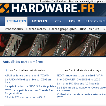
HardWare.fr utilise des cookies pour une navigation optimale et
ACTUALITES
ARTICLES
PRIX
FORUM
BASE OVERC
Processeurs
Cartes mères
Cartes graphiques
Disques durs
S
Actualités cartes mères
Les 5 actualités précédentes
Les 5 actualités de cette page
ASUS se lance dans le mini-ITX AM4
NZXT lance une… carte mère ! (MAJ)
Le RAID NVMe disponible sur X399 en
Intel 100% UEFI 0% BIOS d'ici 2020
beta
La norme PCI Express 4.0 finalisée
La spécification de l'USB 3.2 a été publiée
Le Z270 aurait pu supporter Coffee Lake
Z370 incompatible avec les Core de 7 et
selon Asus
6è génération !
Coffee Lake : avalanche de cartes mère
19 slots PCIe sur une carte ASUS !
Z370