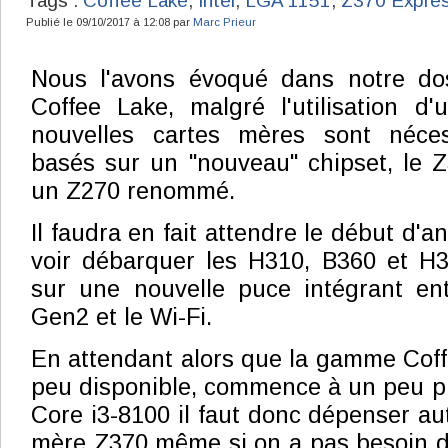
Tags :
Coffee Lake
;
Intel
;
LGA 1151
;
Z370 Expre
Publié le 09/10/2017 à 12:08 par
Marc Prieur
Nous l'avons évoqué dans notre do
Coffee Lake, malgré l'utilisation d
nouvelles cartes mères sont néces
basés sur un "nouveau" chipset, le Z3
un Z270 renommé.
Il faudra en fait attendre le début d'
voir débarquer les H310, B360 et H3
sur une nouvelle puce intégrant ent
Gen2 et le Wi-Fi.
En attendant alors que la gamme Coffe
peu disponible, commence à un peu pl
Core i3-8100 il faut donc dépenser au
mère Z370 même si on a pas besoin de