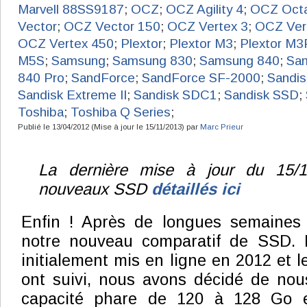
Marvell 88SS9187
;
OCZ
;
OCZ Agility 4
;
OCZ Oct
Vector
;
OCZ Vector 150
;
OCZ Vertex 3
;
OCZ Ver
OCZ Vertex 450
;
Plextor
;
Plextor M3
;
Plextor M3
M5S
;
Samsung
;
Samsung 830
;
Samsung 840
;
Sa
840 Pro
;
SandForce
;
SandForce SF-2000
;
Sandis
Sandisk Extreme II
;
Sandisk SDC1
;
Sandisk SSD
;
Toshiba
;
Toshiba Q Series
;
Publié le 13/04/2012 (Mise à jour le 15/11/2013) par
Marc Prieur
La dernière mise à jour du 15/1
nouveaux SSD
détaillés ici
Enfin ! Après de longues semaines d
notre nouveau comparatif de SSD. 
initialement mis en ligne en 2012 et l
ont suivi, nous avons décidé de nou
capacité phare de 120 à 128 Go et