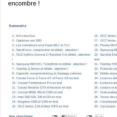
encombre !
Sommaire
1 - Introduction
16 - OCZ Vertex 4
2 - Optimiser son SSD
17 - OCZ Vector, 
3 - Les contrôleurs et la Flash MLC et TLC
18 - Plextor M5 
4 - SandForce, compression et débits : attention !
19 - Samsung 840
5 - OCZ Indilinx Everest 2 / Barefoot 3 et débits : attention
20 - Sandisk Ext
!
test
6 - Samsung 840 EVO, TurboWrite et débits : attention !
21 - Toshiba TH
7 - Toshiba Q Series et débits : attention !
22 - Protocole de
8 - Capacité, overprovisioning et Garbage collector
23 - Débits séqu
9 - Corsair Force 3, Force GT et Force GS en test
24 - Lectures al
10 - Corsair Performance Pro en test
25 - Ecritures al
11 - Corsair Neutron GTX et Neutron en test
26 - Lecture et é
12 - Crucial M500, M4 et C300 en test
27 - Tests prati
13 - Intel SSD 520, 330 et 510 en test
28 - Tenue des 
14 - Kingston V200 et V300 en test
29 - Consommatio
15 - OCZ Vertex 3.20 et Max IOPS en test
30 - Conclusion
Vos réactions