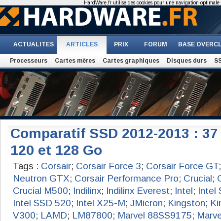
HardWare.fr utilise des cookies pour une navigation optimale et
ACTUALITES
ARTICLES
PRIX
FORUM
BASE OVERC
Processeurs
Cartes mères
Cartes graphiques
Disques durs
S
Comparatif SSD 2012-2013 : 3
120 et 128 Go
Tags :
Corsair
;
Corsair Force 3
;
Corsair Force GT
Neutron GTX
;
Corsair Performance Pro
;
Crucial
;
Crucial M500
;
Indilinx
;
Indilinx Everest
;
Intel
;
Intel
Intel SSD 520
;
Intel X25-M
;
JMicron
;
Kingston
;
Ki
V300
;
LAMD
;
LM87800
;
Marvel 88SS9175
;
Marve