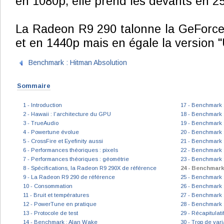
en 1080p, elle prend les devants en 2
La Radeon R9 290 talonne la GeForc
et en 1440p mais en égale la version 
Benchmark : Hitman Absolution
Sommaire
1 - Introduction
17 - Benchmark :
2 - Hawaii : l'architecture du GPU
18 - Benchmark :
3 - TrueAudio
19 - Benchmark :
4 - Powertune évolue
20 - Benchmark :
5 - CrossFire et Eyefinity aussi
21 - Benchmark :
6 - Performances théoriques : pixels
22 - Benchmark 
7 - Performances théoriques : géométrie
23 - Benchmark 
8 - Spécifications, la Radeon R9 290X de référence
24 - Benchmark
9 - La Radeon R9 290 de référence
25 - Benchmark :
10 - Consommation
26 - Benchmark 
11 - Bruit et températures
27 - Benchmark : 
12 - PowerTune en pratique
28 - Benchmark 
13 - Protocole de test
29 - Récapitulat
14 - Benchmark : Alan Wake
30 - Trop de varia