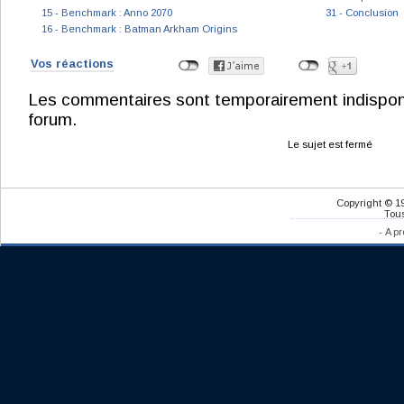
15 - Benchmark : Anno 2070
31 - Conclusion
16 - Benchmark : Batman Arkham Origins
Vos réactions
Les commentaires sont temporairement indisponibl
forum.
Le sujet est fermé
Copyright © 1
Tous
-
A pr