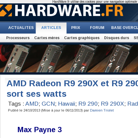
HardWare.fr utilise des cookies pour une navigation optimale et
ACTUALITES
ARTICLES
PRIX
FORUM
BASE OVERC
Processeurs
Cartes mères
Cartes graphiques
Disques durs
S
AMD Radeon R9 290X et R9 290 
sort ses watts
Tags :
AMD
;
GCN
;
Hawaii
;
R9 290
;
R9 290X
;
Rad
Publié le 24/10/2013 (Mise à jour le 06/11/2013) par
Damien Triolet
Max Payne 3