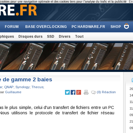
cookies pour une navigation optimale et des cookies tiers pour l'analyse du trafic et la publicité
En 
FORUM
BASE OVERCLOCKING
PC HARDWARE.FR
SHOP
phiques
Disques durs
SSD
Divers
Tout
e de gamme 2 baies
ar
;
QNAP
;
Synology
;
Thecus
;
26
 par
Guillaume
(0) Réaction
14
11
le plus simple, celui d'un transfert de fichiers entre un PC
11
s utilisons le protocole de transfert de fichier réseau
09
21
09