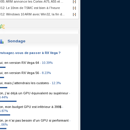
/05: ARM annonce les Cortex-A75, A55 et ...
[
]
+
/12: Le 10nm de TSMC est bien à l'heure
[
]
+
/12: Windows 10 ARM avec Win32, la fin d...
[
]
+
Sondage
nvisagez-vous de passer à RX Vega ?
ui, en version RX Vega 64
- 10.39%
ui, en version RX Vega 56
- 8.23%
ui, mais j'attendrais les customs
- 12.3%
on, j'ai déjà un GPU équivalent ou supérieur
-
4.44%
on, mon budget GPU est inférieur à 399$
-
6.87%
on, je n'ai pas besoin d'un GPU si performant
-
1.06%