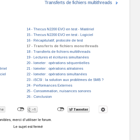
Transferts de fichiers multithreads
14 - Thecus N2200 EVO en test - Matériel
15 - Thecus N2200 EVO en test - Logiciel
16 - Récapitulatif, protocole de test
17 - Transferts de fichiers monothreads
18 - Transferts de fichiers multithreads
19 - Lectures et écritures simultanées
20 - Iometer : opérations séquentielles
riel
21 - Iometer : opérations aléatoires
ciel
22 - Iometer : opérations simultanées
23 - iSCSI : la solution aux problèmes de SMB ?
24 - Performances Externes
25 - Consommation, nuisances sonores
26 - Conclusion
bles, merci d'utiliser le forum.
Le sujet est fermé