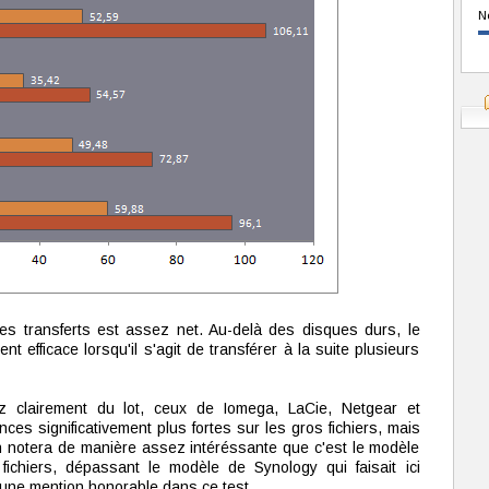
N
r les transferts est assez net. Au-delà des disques durs, le
t efficace lorsqu'il s'agit de transférer à la suite plusieurs
 clairement du lot, ceux de Iomega, LaCie, Netgear et
es significativement plus fortes sur les gros fichiers, mais
n notera de manière assez intéréssante que c'est le modèle
fichiers, dépassant le modèle de Synology qui faisait ici
 une mention honorable dans ce test.