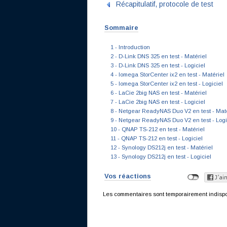
Récapitulatif, protocole de test
Sommaire
1 - Introduction
2 - D-Link DNS 325 en test - Matériel
3 - D-Link DNS 325 en test - Logiciel
4 - Iomega StorCenter ix2 en test - Matériel
5 - Iomega StorCenter ix2 en test - Logiciel
6 - LaCie 2big NAS en test - Matériel
7 - LaCie 2big NAS en test - Logiciel
8 - Netgear ReadyNAS Duo V2 en test - Maté
9 - Netgear ReadyNAS Duo V2 en test - Logi
10 - QNAP TS-212 en test - Matériel
11 - QNAP TS-212 en test - Logiciel
12 - Synology DS212j en test - Matériel
13 - Synology DS212j en test - Logiciel
Vos réactions
Les commentaires sont temporairement indisponi