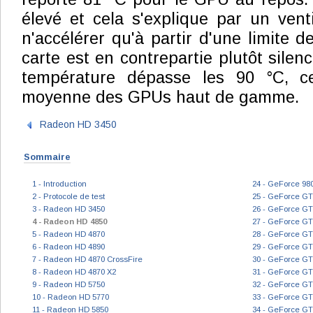
élevé et cela s'explique par un venti
n'accélérer qu'à partir d'une limite 
carte est en contrepartie plutôt silen
température dépasse les 90 °C, c
moyenne des GPUs haut de gamme.
Radeon HD 3450
Sommaire
1 - Introduction
24 - GeForce 98
2 - Protocole de test
25 - GeForce GT
3 - Radeon HD 3450
26 - GeForce GT
4 - Radeon HD 4850
27 - GeForce GT
5 - Radeon HD 4870
28 - GeForce GT
6 - Radeon HD 4890
29 - GeForce GT
7 - Radeon HD 4870 CrossFire
30 - GeForce GT
8 - Radeon HD 4870 X2
31 - GeForce GT
9 - Radeon HD 5750
32 - GeForce GT
10 - Radeon HD 5770
33 - GeForce GT
11 - Radeon HD 5850
34 - GeForce GT