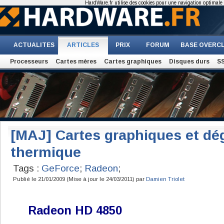
HardWare.fr utilise des cookies pour une navigation optimale et
ACTUALITES
ARTICLES
PRIX
FORUM
BASE OVERC
Processeurs
Cartes mères
Cartes graphiques
Disques durs
S
[MAJ] Cartes graphiques et d
thermique
Tags :
GeForce
;
Radeon
;
Publié le 21/01/2009 (Mise à jour le 24/03/2011) par
Damien Triolet
Radeon HD 4850