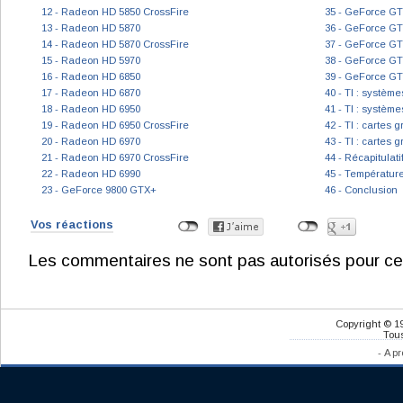
12 - Radeon HD 5850 CrossFire
35 - GeForce GT
13 - Radeon HD 5870
36 - GeForce GT
14 - Radeon HD 5870 CrossFire
37 - GeForce GT
15 - Radeon HD 5970
38 - GeForce GT
16 - Radeon HD 6850
39 - GeForce GT
17 - Radeon HD 6870
40 - TI : systèm
18 - Radeon HD 6950
41 - TI : systèm
19 - Radeon HD 6950 CrossFire
42 - TI : cartes
20 - Radeon HD 6970
43 - TI : cartes
21 - Radeon HD 6970 CrossFire
44 - Récapitulat
22 - Radeon HD 6990
45 - Température
23 - GeForce 9800 GTX+
46 - Conclusion
Vos réactions
Les commentaires ne sont pas autorisés pour ce
Copyright © 1
Tous
-
A pr