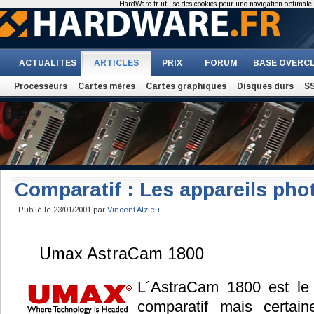
HardWare.fr utilise des cookies pour une navigation optimale et
ACTUALITES
ARTICLES
PRIX
FORUM
BASE OVERC
Processeurs
Cartes mères
Cartes graphiques
Disques durs
S
Comparatif : Les appareils ph
Publié le 23/01/2001 par
Vincent Alzieu
Umax AstraCam 1800
L´AstraCam 1800 est le
comparatif mais certai