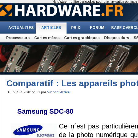
HardWare.fr utilise des cookies pour une navigation optimale et
ACTUALITES
ARTICLES
PRIX
FORUM
BASE OVERC
Processeurs
Cartes mères
Cartes graphiques
Disques durs
S
Comparatif : Les appareils ph
Publié le 23/01/2001 par
Vincent Alzieu
Samsung SDC-80
Ce n´est pas particulièr
de la photo numérique qu´