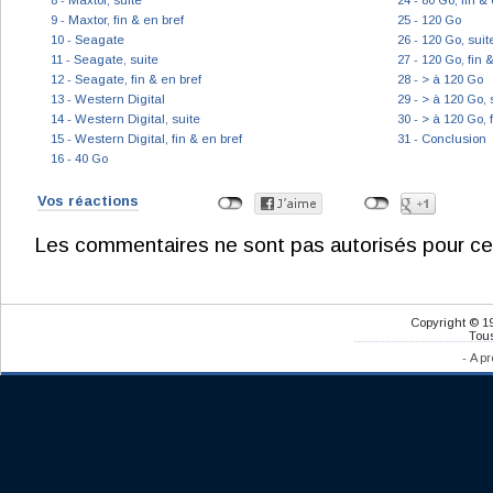
8 - Maxtor, suite
24 - 80 Go, fin &
9 - Maxtor, fin & en bref
25 - 120 Go
10 - Seagate
26 - 120 Go, suit
11 - Seagate, suite
27 - 120 Go, fin 
12 - Seagate, fin & en bref
28 - > à 120 Go
13 - Western Digital
29 - > à 120 Go, 
14 - Western Digital, suite
30 - > à 120 Go, 
15 - Western Digital, fin & en bref
31 - Conclusion
16 - 40 Go
Vos réactions
Les commentaires ne sont pas autorisés pour ce
Copyright © 1
Tous
-
A pr