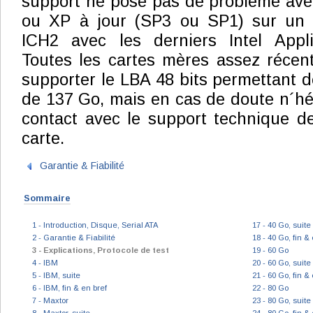
support ne pose pas de problème av
ou XP à jour (SP3 ou SP1) sur un 
ICH2 avec les derniers Intel Applic
Toutes les cartes mères assez récen
supporter le LBA 48 bits permettant d
de 137 Go, mais en cas de doute n´hé
contact avec le support technique de
carte.
Garantie & Fiabilité
Sommaire
1 - Introduction, Disque, Serial ATA
17 - 40 Go, suite
2 - Garantie & Fiabilité
18 - 40 Go, fin &
3 - Explications, Protocole de test
19 - 60 Go
4 - IBM
20 - 60 Go, suite
5 - IBM, suite
21 - 60 Go, fin &
6 - IBM, fin & en bref
22 - 80 Go
7 - Maxtor
23 - 80 Go, suite