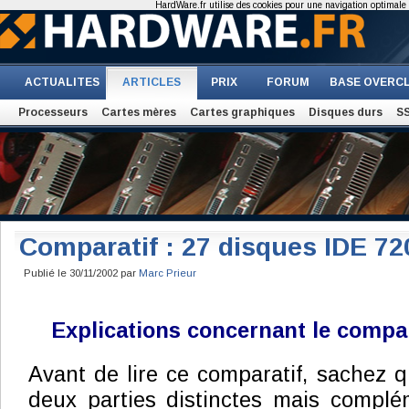
HardWare.fr utilise des cookies pour une navigation optimale et
ACTUALITES
ARTICLES
PRIX
FORUM
BASE OVERC
Processeurs
Cartes mères
Cartes graphiques
Disques durs
S
Comparatif : 27 disques IDE 7
Publié le 30/11/2002 par
Marc Prieur
Explications concernant le compar
Avant de lire ce comparatif, sachez q
deux parties distinctes mais complé