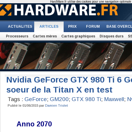
HardWare.fr utilise des cookies pour une navigation optimale et
ACTUALITES
ARTICLES
PRIX
FORUM
BASE OVERC
Processeurs
Cartes mères
Cartes graphiques
Disques durs
S
Nvidia GeForce GTX 980 Ti 6 Go 
soeur de la Titan X en test
Tags :
GeForce
;
GM200
;
GTX 980 Ti
;
Maxwell
;
N
Publié le 01/06/2015 par
Damien Triolet
Anno 2070