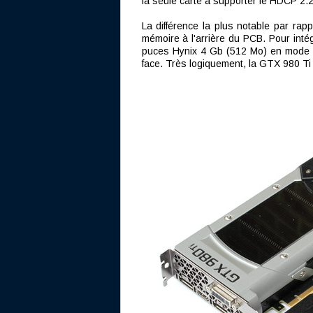
la seule carte à supporter le HDCP 2.2
La différence la plus notable par ra
mémoire à l'arrière du PCB. Pour inté
puces Hynix 4 Gb (512 Mo) en mode cl
face. Très logiquement, la GTX 980 Ti