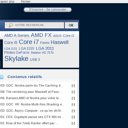
savoir plus
Fermer
S'inscrire
-
Se connecter
AMD FX
AMD A-Series
Core i3
ASUS
Core i7
Haswell
Core i5
Fermi
LGA 2011
LGA 1155
LGA 1151
Pilotes GeForce
Radeon HD 7970
Skylake
USB 3
Contenus relatifs
/03: GDC: Nvidia parle du Tile Caching d...
[
]
+
/08: Tile rendering pour Maxwell et Pasc...
[
]
+
/06: Baisses AMD et Nvidia pour vider le...
[
]
+
/03: GDC: VR: Nvidia Multi-Res Shading e...
[
]
+
/03: GDC: Async Compute : ce qu'en dit N...
[
]
+
/01: CES: Gigabyte passe ses GTX 900 en ...
[
]
+
/01: Rise of the Tomb Raider offert par ...
[
]
+