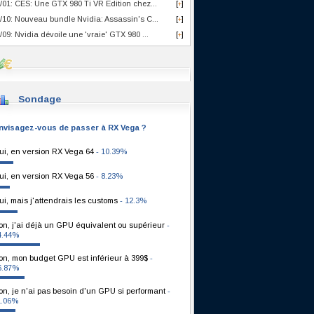
/01: CES: Une GTX 980 Ti VR Edition chez...
[
]
+
/10: Nouveau bundle Nvidia: Assassin's C...
[
]
+
/09: Nvidia dévoile une 'vraie' GTX 980 ...
[
]
+
Sondage
nvisagez-vous de passer à RX Vega ?
ui, en version RX Vega 64
- 10.39%
ui, en version RX Vega 56
- 8.23%
ui, mais j'attendrais les customs
- 12.3%
on, j'ai déjà un GPU équivalent ou supérieur
-
4.44%
on, mon budget GPU est inférieur à 399$
-
6.87%
on, je n'ai pas besoin d'un GPU si performant
-
1.06%