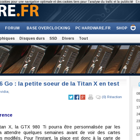
cookies pour une navigation optimale et des cookies tiers pour l'analyse du trafic et la publicité
En 
FORUM
BASE OVERCLOCKING
PC HARDWARE.FR
SHOP
phiques
Disques durs
SSD
Divers
Tout
Go : la petite soeur de la Titan X en test
vidia
;
08
(0) Réaction
01
17
24
érence
23
tan X, la GTX 980 Ti pourra être personnalisée par les
13
dra attendre quelques semaines avant de voir des cartes
07
modifiés. Pour l'instant, la place est donc à la carte de