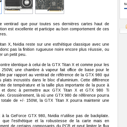
N
e ventirad que pour toutes ses dernières cartes haut de
ition est excellente et participe au bon comportement de ces
res.
itan X, Nvidia reste sur une esthétique classique avec une
d donc pas la finition rugueuse noire encore plus réussie, ou
r un petit peu.
contre identique à celui de la GTX Titan X et comme pour les
250W, une chambre à vapeur fait office de base pour le
otable par rapport au ventirad de référence de la GTX 980 qui
s plats incrustés dans le bloc d'aluminium. Cette différence
imite de température et la taille plus importante de la puce à
ion et donc à permettre aux GTX Titan X et GTX 980 Ti
vée. Grossièrement, là où une GTX 980 de référence pourra
e totale de +/- 150W, la GTX Titan X pourra maintenir une
 à la GeForce GTX 980, Nvidia n'utilise pas de backplate.
t que l'esthétique et la robustesse de la carte mais en
sement de certains composants du PCB et peut limiter le flux