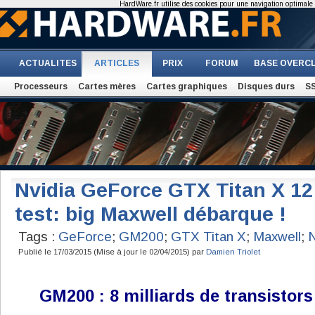
HardWare.fr utilise des cookies pour une navigation optimale et
ACTUALITES
ARTICLES
PRIX
FORUM
BASE OVERC
Processeurs
Cartes mères
Cartes graphiques
Disques durs
S
Nvidia GeForce GTX Titan X 1
test: big Maxwell débarque !
Tags :
GeForce
;
GM200
;
GTX Titan X
;
Maxwell
;
N
Publié le 17/03/2015 (Mise à jour le 02/04/2015) par
Damien Triolet
GM200 : 8 milliards de transistors