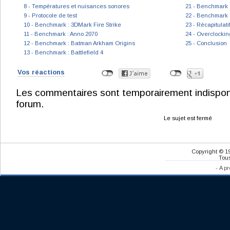
8 - Températures et nuisances sonores
21 - Benchmark : 
9 - Protocole de test
22 - Benchmark 
10 - Benchmark : 3DMark Fire Strike
23 - Récapitulat
11 - Benchmark : Anno 2070
24 - Overclockin
12 - Benchmark : Batman Arkham Origins
25 - Conclusion
13 - Benchmark : Battlefield 4
Vos réactions
Les commentaires sont temporairement indisponibl
forum.
Le sujet est fermé
Copyright © 1
Tous
-
A pr