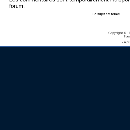
forum.
Le sujet est fermé
Copyright © 1
Tous
-
A pr