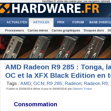
HardWare.fr utilise des cookies pour une navigation optimale et
ACTUALITES
ARTICLES
PRIX
FORUM
BASE OVERC
Processeurs
Cartes mères
Cartes graphiques
Disques durs
S
AMD Radeon R9 285 : Tonga, la
OC et la XFX Black Edition en t
Tags :
AMD
;
GCN
;
R9 285
;
Radeon
;
Radeon R9
;
Publié le 02/09/2014 (Mise à jour le 04/09/2014) par
Damien Triolet
Consommation