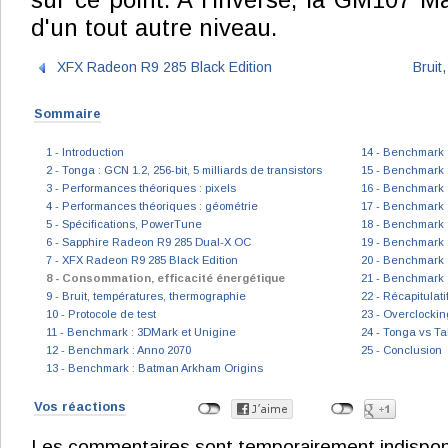
sur ce point. A l'inverse, la GM107 M
d'un tout autre niveau.
XFX Radeon R9 285 Black Edition
Bruit
Sommaire
1 - Introduction
14 - Benchmark :
2 - Tonga : GCN 1.2, 256-bit, 5 milliards de transistors
15 - Benchmark :
3 - Performances théoriques : pixels
16 - Benchmark :
4 - Performances théoriques : géométrie
17 - Benchmark 
5 - Spécifications, PowerTune
18 - Benchmark 
6 - Sapphire Radeon R9 285 Dual-X OC
19 - Benchmark :
7 - XFX Radeon R9 285 Black Edition
20 - Benchmark : 
8 - Consommation, efficacité énergétique
21 - Benchmark 
9 - Bruit, températures, thermographie
22 - Récapitulat
10 - Protocole de test
23 - Overclockin
11 - Benchmark : 3DMark et Unigine
24 - Tonga vs Tah
12 - Benchmark : Anno 2070
25 - Conclusion
13 - Benchmark : Batman Arkham Origins
Vos réactions
Les commentaires sont temporairement indisponibl