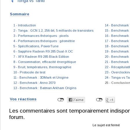
Tonga vs Tahiti
Sommaire
1 - Introduction
14 - Benchmark :
2 - Tonga : GCN 1.2, 256-bit, 5 milliards de transistors
15 - Benchmark :
3 - Performances théoriques : pixels
16 - Benchmark :
4 - Performances théoriques : géométrie
17 - Benchmark 
5 - Spécifications, PowerTune
18 - Benchmark 
6 - Sapphire Radeon R9 285 Dual-X OC
19 - Benchmark :
7 - XFX Radeon R9 285 Black Edition
20 - Benchmark : 
8 - Consommation, efficacité énergétique
21 - Benchmark 
9 - Bruit, températures, thermographie
22 - Récapitulat
10 - Protocole de test
23 - Overclockin
11 - Benchmark : 3DMark et Unigine
24 - Tonga vs Tah
12 - Benchmark : Anno 2070
25 - Conclusio
13 - Benchmark : Batman Arkham Origins
Vos réactions
Les commentaires sont temporairement indisponibl
forum.
Le sujet est fermé