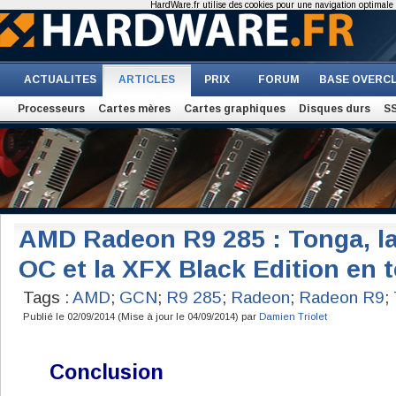
HardWare.fr utilise des cookies pour une navigation optimale et
ACTUALITES
ARTICLES
PRIX
FORUM
BASE OVERC
Processeurs
Cartes mères
Cartes graphiques
Disques durs
S
AMD Radeon R9 285 : Tonga, la
OC et la XFX Black Edition en t
Tags :
AMD
;
GCN
;
R9 285
;
Radeon
;
Radeon R9
;
Publié le 02/09/2014 (Mise à jour le 04/09/2014) par
Damien Triolet
Conclusion