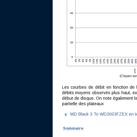
[
(Cliquez sur 
Les courbes de débit en fonction de l
débits moyens observés plus haut, ex
début de disque. On note également la 
partielle des plateaux
WD Black 3 To WD3003FZEX en t
Sommaire