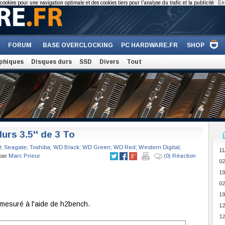
cookies pour une navigation optimale et des cookies tiers pour l'analyse du trafic et la publicité
En 
FORUM
BASE OVERCLOCKING
PC HARDWARE.FR
SHOP
phiques
Disques durs
SSD
Divers
Tout
urs 3.5'' de 3 To
D
;
Seagate
;
Toshiba
;
WD Black
;
WD Green
;
WD Red
;
Western Digital
;
11
 par
Marc Prieur
(0) Réaction
02
19
02
19
mesuré à l'aide de h2bench.
12
12