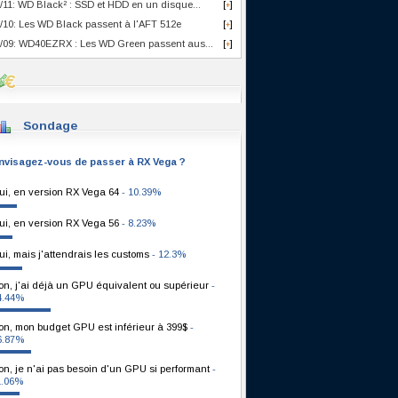
/11: WD Black² : SSD et HDD en un disque...
[
]
+
/10: Les WD Black passent à l'AFT 512e
[
]
+
/09: WD40EZRX : Les WD Green passent aus...
[
]
+
Sondage
nvisagez-vous de passer à RX Vega ?
ui, en version RX Vega 64
- 10.39%
ui, en version RX Vega 56
- 8.23%
ui, mais j'attendrais les customs
- 12.3%
on, j'ai déjà un GPU équivalent ou supérieur
-
4.44%
on, mon budget GPU est inférieur à 399$
-
6.87%
on, je n'ai pas besoin d'un GPU si performant
-
1.06%