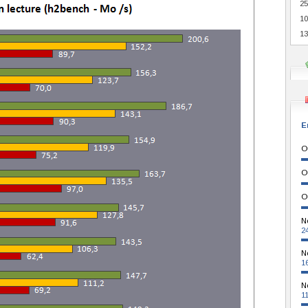
25
10
13
E
O
O
O
N
2
N
1
N
1