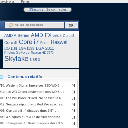
savoir plus
Fermer
S'inscrire
-
Se connecter
AMD FX
AMD A-Series
Core i3
ASUS
Core i7
Haswell
Core i5
Fermi
LGA 2011
LGA 1155
LGA 1151
Pilotes GeForce
Radeon HD 7970
Skylake
USB 3
Contenus relatifs
/10: Western Digital lance ses SSD WD Bl...
[
]
+
/11: Les WD Green deviennent des WD Blue
[
]
+
/08: Les WD Black et Red Pro passent à 6...
[
]
+
/12: Seagate répond aux Red Pro avec les...
[
]
+
/03: Comparatif : 4 disques durs 3.5'' d...
[
]
+
/03: 3 disques durs 3 To de plus dans no...
[
]
+
/03: Comparatif : Neuf disques durs 3.5'...
[
]
+