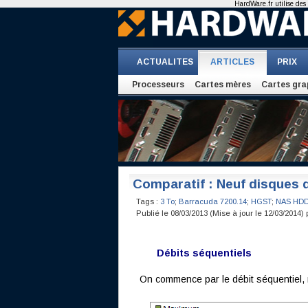
HardWare.fr utilise des 
ACTUALITES
ARTICLES
PRIX
Processeurs
Cartes mères
Cartes gra
Comparatif : Neuf disques d
Tags :
3 To
;
Barracuda 7200.14
;
HGST
;
NAS HD
Publié le 08/03/2013 (Mise à jour le 12/03/2014)
Débits séquentiels
On commence par le débit séquentiel, 