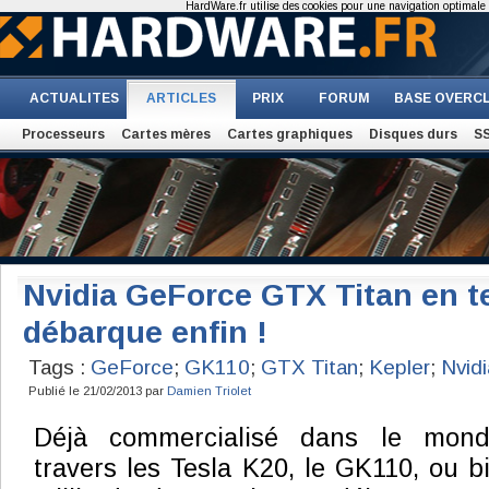
HardWare.fr utilise des cookies pour une navigation optimale et
ACTUALITES
ARTICLES
PRIX
FORUM
BASE OVERC
Processeurs
Cartes mères
Cartes graphiques
Disques durs
S
Nvidia GeForce GTX Titan en te
débarque enfin !
Tags :
GeForce
;
GK110
;
GTX Titan
;
Kepler
;
Nvidi
Publié le 21/02/2013 par
Damien Triolet
Déjà commercialisé dans le mond
travers les Tesla K20, le GK110, ou b