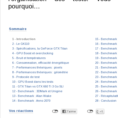
pourquoi…
Sommaire
1 - Introduction
15 - Benchmark 
2 - Le GK110
16 - Benchmark 
3 - Spécifications, la GeForce GTX Titan
17 - Benchmark :
4 - GPU Boost et overclocking
18 - Benchmark :
5 - Bruit et températures
19 - Benchmark :
6 - Consommation, efficacité énergétique
20 - Benchmark
7 - Performances théoriques : pixels
21 - Benchmark :
8 - Performances théoriques : géométrie
22 - Benchmark 
9 - Protocole de test
23 - Benchmark 
10 - GPU Boost dans les tests
24 - Benchmark 
11 - GTX Titan vs GTX 660 Ti 3 Go SLI
25 - Benchmark 
12 - Benchmark : 3DMark et Unigine
26 - Benchmark 
13 - Benchmark : Alan Wake
27 - Récapitulat
14 - Benchmark : Anno 2070
28 - Conclusion
Vos réactions