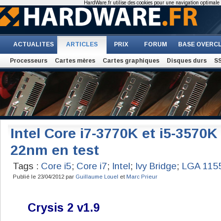
HardWare.fr utilise des cookies pour une navigation optimale et
ACTUALITES
ARTICLES
PRIX
FORUM
BASE OVERC
Processeurs
Cartes mères
Cartes graphiques
Disques durs
S
Intel Core i7-3770K et i5-3570K 
22nm en test
Tags :
Core i5
;
Core i7
;
Intel
;
Ivy Bridge
;
LGA 115
Publié le 23/04/2012 par
Guillaume Louel
et
Marc Prieur
Crysis 2 v1.9