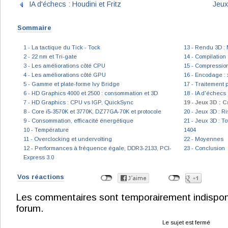
IA d'échecs : Houdini et Fritz
Jeux
Sommaire
1 - La tactique du Tick - Tock
13 - Rendu 3D :
2 - 22 nm et Tri-gate
14 - Compilatio
3 - Les améliorations côté CPU
15 - Compression
4 - Les améliorations côté GPU
16 - Encodage :
5 - Gamme et plate-forme Ivy Bridge
17 - Traitement p
6 - HD Graphics 4000 et 2500 : consommation et 3D
18 - IA d'échecs 
7 - HD Graphics : CPU vs IGP, QuickSync
19 - Jeux 3D : C
8 - Core i5-3570K et 3770K, DZ77GA-70K et protocole
20 - Jeux 3D : Ri
9 - Consommation, efficacité énergétique
21 - Jeux 3D : To
10 - Température
1404
11 - Overclocking et undervolting
22 - Moyennes
12 - Performances à fréquence égale, DDR3-2133, PCI-
23 - Conclusion
Express 3.0
Vos réactions
Les commentaires sont temporairement indisponibl
forum.
Le sujet est fermé