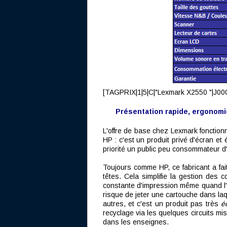
[TAGPRIX|1|5|C|"Lexmark X2550 "|J00
Présentation rapide, ergonomi
L'offre de base chez Lexmark fonctio
HP : c'est un produit privé d'écran e
priorité un public peu consommateur d
Toujours comme HP, ce fabricant a fai
têtes. Cela simplifie la gestion des
constante d'impression même quand l'i
risque de jeter une cartouche dans la
autres, et c'est un produit pas très
é
recyclage via les quelques circuits mi
dans les enseignes.