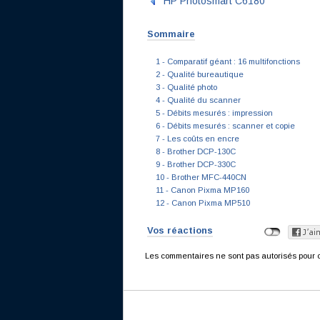
HP Photosmart C6180
Sommaire
1 - Comparatif géant : 16 multifonctions
2 - Qualité bureautique
3 - Qualité photo
4 - Qualité du scanner
5 - Débits mesurés : impression
6 - Débits mesurés : scanner et copie
7 - Les coûts en encre
8 - Brother DCP-130C
9 - Brother DCP-330C
10 - Brother MFC-440CN
11 - Canon Pixma MP160
12 - Canon Pixma MP510
Vos réactions
Les commentaires ne sont pas autorisés pour c