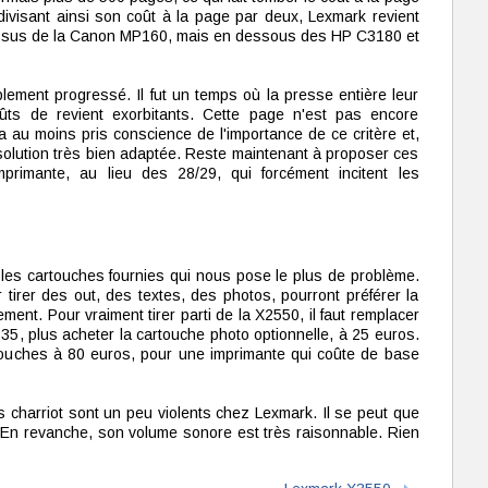
divisant ainsi son coût à la page par deux, Lexmark revient
dessus de la Canon MP160, mais en dessous des HP C3180 et
ement progressé. Il fut un temps où la presse entière leur
ûts de revient exorbitants. Cette page n'est pas encore
au moins pris conscience de l'importance de ce critère et,
solution très bien adaptée. Reste maintenant à proposer ces
primante, au lieu des 28/29, qui forcément incitent les
 les cartouches fournies qui nous pose le plus de problème.
tirer des out, des textes, des photos, pourront préférer la
ent. Pour vraiment tirer parti de la X2550, il faut remplacer
35, plus acheter la cartouche photo optionnelle, à 25 euros.
touches à 80 euros, pour une imprimante qui coûte de base
urs charriot sont un peu violents chez Lexmark. Il se peut que
 En revanche, son volume sonore est très raisonnable. Rien