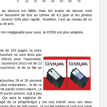
e au dessus est faible, mais les écarts de vitesse sont
tre document de test au rythme de 4,3 ppm et les photos
environ 50% plus rapide. Toutefois, c'est au niveau de ce
u de prix.
e non négligeable pour vous, la X3550 est plus adaptée.
ie de 150 pages, la noire
rtouches ne sont donc pas
 chères pour l'autonomie,
e couverture (ISO) est de 22
ncurrence, et de ce fait un
cartouches 29 et 28 peuvent
 plus endurantes... et de ce
hat paraît contre-nature. Le
55 euros environ, soit à peu
e. Qui aura la sagesse de
uipé de ce périphérique y ont tout intérêt. Avec ces deux
mais plus de 500 pages, ce qui fait tomber le coût à la page