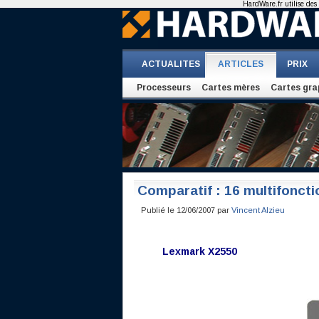
HardWare.fr utilise des 
ACTUALITES
ARTICLES
PRIX
Processeurs
Cartes mères
Cartes gra
Comparatif : 16 multifoncti
Publié le 12/06/2007 par
Vincent Alzieu
Lexmark X2550