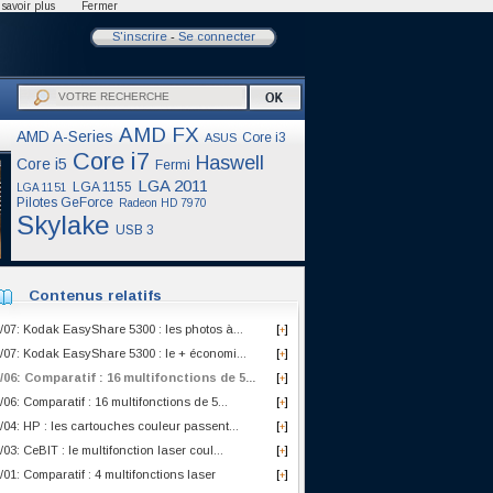
savoir plus
Fermer
S'inscrire
-
Se connecter
AMD FX
AMD A-Series
Core i3
ASUS
Core i7
Haswell
Core i5
Fermi
LGA 2011
LGA 1155
LGA 1151
Pilotes GeForce
Radeon HD 7970
Skylake
USB 3
Contenus relatifs
/07: Kodak EasyShare 5300 : les photos à...
[
]
+
/07: Kodak EasyShare 5300 : le + économi...
[
]
+
/06: Comparatif : 16 multifonctions de 5...
[
]
+
/06: Comparatif : 16 multifonctions de 5...
[
]
+
/04: HP : les cartouches couleur passent...
[
]
+
/03: CeBIT : le multifonction laser coul...
[
]
+
/01: Comparatif : 4 multifonctions laser
[
]
+