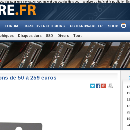
cookies pour une navigation optimale et des cookies tiers pour l'analyse du trafic et la publicité
En 
FORUM
BASE OVERCLOCKING
PC HARDWARE.FR
SHOP
phiques
Disques durs
SSD
Divers
Tout
ons de 50 à 259 euros
12
12
12
12
25
19
24