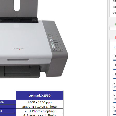
24
04
04
E
O
O
O
N
2
N
1
N
1