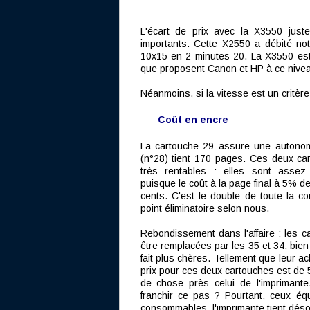
L'écart de prix avec la X3550 just
importants. Cette X2550 a débité no
10x15 en 2 minutes 20. La X3550 est 
que proposent Canon et HP à ce nivea
Néanmoins, si la vitesse est un critèr
Coût en encre
La cartouche 29 assure une autonom
(n°28) tient 170 pages. Ces deux ca
très rentables : elles sont assez
puisque le coût à la page final à 5% d
cents. C'est le double de toute la co
point éliminatoire selon nous.
Rebondissement dans l'affaire : les 
être remplacées par les 35 et 34, bien
fait plus chères. Tellement que leur ac
prix pour ces deux cartouches est de 
de chose près celui de l'imprimant
franchir ce pas ? Pourtant, ceux éq
consommables, l'imprimante tient désor