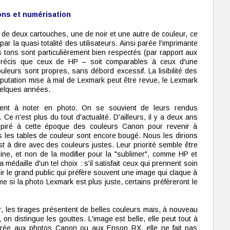
ons et numérisation
e deux cartouches, une de noir et une autre de couleur, ce
r la quasi totalité des utilisateurs. Ainsi parée l'imprimante
s tons sont particulièrement bien respectés (par rapport aux
 précis que ceux de HP – soit comparables à ceux d'une
uleurs sont propres, sans débord excessif. La lisibilité des
putation mise à mal de Lexmark peut être revue, le Lexmark
quelques années.
ment à noter en photo. On se souvient de leurs rendus
Ce n'est plus du tout d'actualité. D'ailleurs, il y a deux ans
nspiré à cette époque des couleurs Canon pour revenir à
 les tables de couleur sont encore bougé. Nous les dirions
t à dire avec des couleurs justes. Leur priorité semble être
igine, et non de la modifier pour la "sublimer", comme HP et
médaille d'un tel choix : s'il satisfait ceux qui prennent soin
ir le grand public qui préfère souvent une image qui claque à
me si la photo Lexmark est plus juste, certains préfèreront le
r, les tirages présentent de belles couleurs mais, à nouveau
n distingue les gouttes. L'image est belle, elle peut tout à
arée aux photos Canon ou aux Epson RX, elle ne fait pas