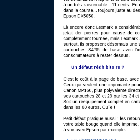
à un très raisonnable : 11 cents. En 
dans la course... toujours juste au 
Epson DX5050.
Là encore donc Lexmark a considérabl
jetait der pierres pour cause de co
complètement tournée, mais Lexmark a 
surtout, ils proposent désormais une 
cartouches 34/35 de base avec l'im
consommateurs à rester dessus.
Un défaut rédhibitoire ?
C'est le coût à la page de base, avec
Ceux qui veulent une imprimante pour 
Canon MP160, plus polyvalente directem
ses cartouches 28 et 29 par les 34 et 
Soit un rééquipement complet en car
dans les 60 euros. Ouïe !
Petit défaut pratique aussi : les reto
votre table bouge quand elle imprime.
à voir avec Epson par exemple.