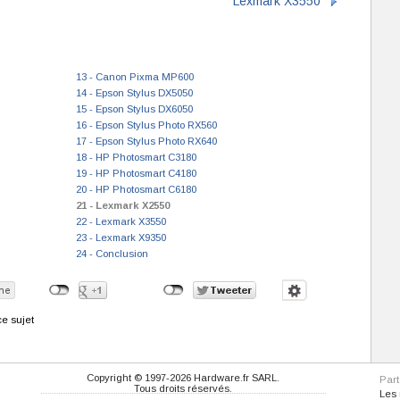
Lexmark X3550
13 - Canon Pixma MP600
14 - Epson Stylus DX5050
15 - Epson Stylus DX6050
16 - Epson Stylus Photo RX560
17 - Epson Stylus Photo RX640
18 - HP Photosmart C3180
19 - HP Photosmart C4180
20 - HP Photosmart C6180
21 - Lexmark X2550
22 - Lexmark X3550
23 - Lexmark X9350
24 - Conclusion
e sujet
Copyright © 1997-2026 Hardware.fr SARL.
Par
Tous droits réservés.
Les