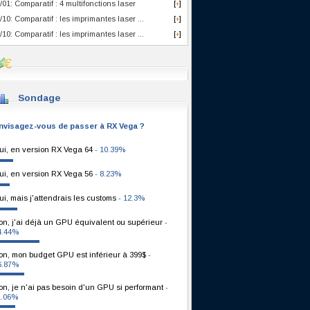
/01: Comparatif : 4 multifonctions laser
[
]
+
/10: Comparatif : les imprimantes laser ...
[
]
+
/10: Comparatif : les imprimantes laser ...
[
]
+
Sondage
nvisagez-vous de passer à RX Vega ?
ui, en version RX Vega 64
- 10.39%
ui, en version RX Vega 56
- 8.23%
ui, mais j'attendrais les customs
- 12.3%
on, j'ai déjà un GPU équivalent ou supérieur
-
4.44%
on, mon budget GPU est inférieur à 399$
-
6.87%
on, je n'ai pas besoin d'un GPU si performant
-
1.06%