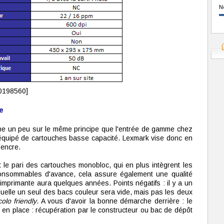
N
0198560]
e
nne un peu sur le même principe que l'entrée de gamme chez
t équipé de cartouches basse capacité. Lexmark vise donc en
'encre.
t le pari des cartouches monobloc, qui en plus intègrent les
 consommables d'avance, cela assure également une qualité
mprimante aura quelques années. Points négatifs : il y a un
quelle un seul des bacs couleur sera vide, mais pas les deux
colo friendly
. A vous d'avoir la bonne démarche derrière : le
s en place : récupération par le constructeur ou bac de dépôt