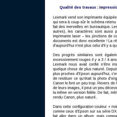
Qualité des travaux : impressi
Lexmark vend son imprimante équipée d
qui sera à coup-sûr le schéma retenu pa
fait des merveilles en bureautique. Le
autres), les caractères sont aussi
imprimante laser – les jonctions de co
documents est donc excellente ! La ré
d'aujourd'hui n'est plus celui d'il y a 
Des progrès similaires sont égale
excessivement rouges il y a 3 / 4 ans. 
Lexmark nous avait confié s'être i
quelque chose de plus naturel. Depuis
plus proches d'Epson aujourd'hui, c'es
de restituer ce qu'était la photo d'or
Canon le font un peu trop. Revers de la 
de leurs images, il peut un peu décevo
la même en version fidèle. De fait, mê
rendu Canon, plus saturé.
Dans cette configuration couleur + noi
comme ceux d'Epson sur sa série DX, o
fait aller dans un album, mais comp