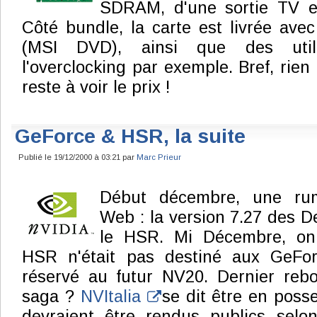
SDRAM, d'une sortie TV et
Côté bundle, la carte est livrée av
(MSI DVD), ainsi que des util
l'overclocking par exemple. Bref, rien 
reste à voir le prix !
GeForce & HSR, la suite
Publié le 19/12/2000 à 03:21 par
Marc Prieur
Début décembre, une rum
Web : la version 7.27 des De
le HSR. Mi Décembre, on
HSR n'était pas destiné aux GeFor
réservé au futur NV20. Dernier reb
saga ?
NVItalia
se dit être en posse
devraient être rendus publics sel