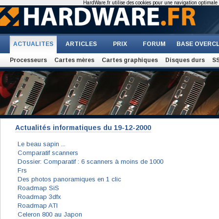
HardWare.fr utilise des cookies pour une navigation optimale et
ACTUALITES
ARTICLES
PRIX
FORUM
BASE OVERC
Processeurs
Cartes mères
Cartes graphiques
Disques durs
S
Actualités informatiques du 19-12-2000
Le beau sapin ...
Comparatif scanners
Dossier: Comparatif : 6 scanners à moins de 1000
Frs
Des photos panoramiques en 1 clic
Roadmap SiS
Roadmap 3dfx
Roadmap ATI
Celeron 800 au Japon