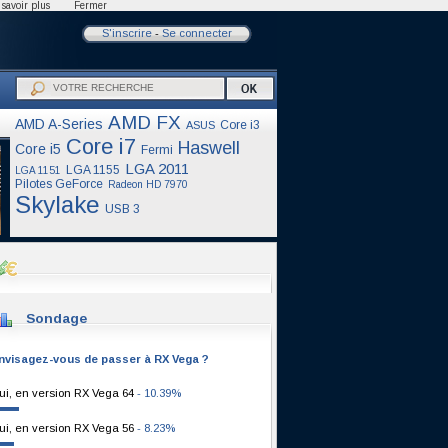
savoir plus
Fermer
S'inscrire
-
Se connecter
AMD FX
AMD A-Series
Core i3
ASUS
Core i7
Haswell
Core i5
Fermi
LGA 2011
LGA 1155
LGA 1151
Pilotes GeForce
Radeon HD 7970
Skylake
USB 3
Sondage
nvisagez-vous de passer à RX Vega ?
ui, en version RX Vega 64
- 10.39%
ui, en version RX Vega 56
- 8.23%