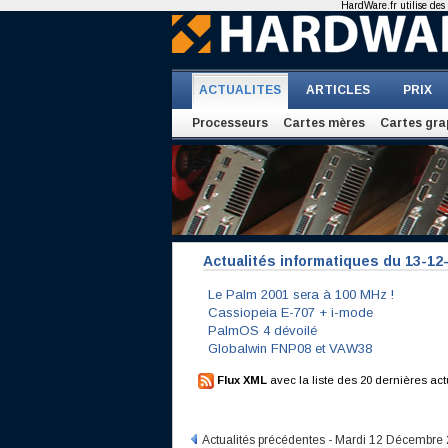
HardWare.fr utilise des 
ACTUALITES
ARTICLES
PRIX
Processeurs
Cartes mères
Cartes gra
Actualités informatiques du 13-12
Le Palm 2001 sera à 100 MHz !
Cassiopeia E-707 + i-mode
PalmOS 4 dévoilé
Globalwin FNP08 et VAW38
Flux XML
avec la liste des 20 dernières act
Actualités précédentes - Mardi 12 Décembre