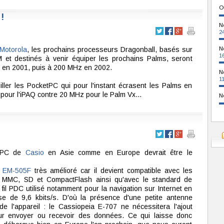
O
!
N
2
Motorola
, les prochains processeurs Dragonball, basés sur
N
1
 et destinés à venir équiper les prochains Palms, seront
en 2001, puis à 200 MHz en 2002.
N
1
iller les PocketPC qui pour l'instant écrasent les Palms en
pour l'iPAQ contre 20 MHz pour le Palm Vx...
N
etPC de
Casio
en Asie comme en Europe devrait être le
n
EM-505F
très amélioré car il devient compatible avec les
s MMC, SD et CompactFlash ainsi qu'avec le standard de
il PDC utilisé notamment pour la navigation sur Internet en
e de 9,6 kbits/s. D'où la présence d'une petite antenne
 de l'appareil : le Cassiopeia E-707 ne nécessitera l'ajout
r envoyer ou recevoir des données. Ce qui laisse donc