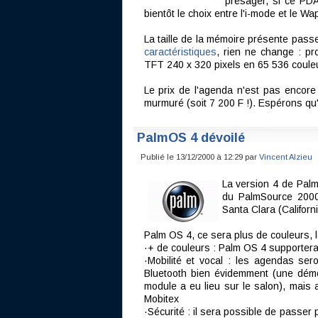
présager, si ce PD
bientôt le choix entre l'i-mode et le Wa
La taille de la mémoire présente pa
caractéristiques
, rien ne change : 
TFT 240 x 320 pixels en 65 536 couleu
Le prix de l'agenda n'est pas encore o
murmuré (soit 7 200 F !). Espérons qu'i
PalmOS 4 dévoilé
Publié le 13/12/2000 à 12:29 par
Vincent Alzieu
La version 4 de Palm
du PalmSource 2000 
Santa Clara (Californi
Palm OS 4, ce sera plus de couleurs, la 
·+ de couleurs : Palm OS 4 supportera l
·Mobilité et vocal : les agendas ser
Bluetooth bien évidemment (une dém
module a eu lieu sur le salon), ma
Mobitex
·Sécurité : il sera possible de passer