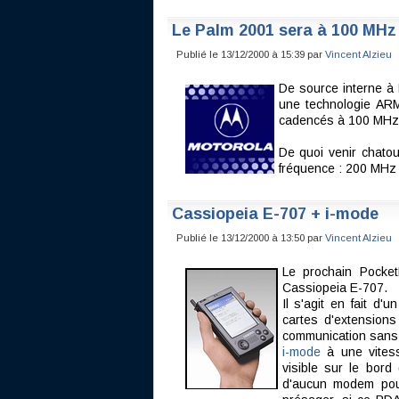
Le Palm 2001 sera à 100 MHz 
Publié le 13/12/2000 à 15:39 par
Vincent Alzieu
De source interne à
une technologie ARM
cadencés à 100 MHz 
De quoi venir chatou
fréquence : 200 MHz 
Cassiopeia E-707 + i-mode
Publié le 13/12/2000 à 13:50 par
Vincent Alzieu
Le prochain Pock
Cassiopeia E-707.
Il s'agit en fait d'u
cartes d'extension
communication sans f
i-mode
à une vitess
visible sur le bord
d'aucun modem pou