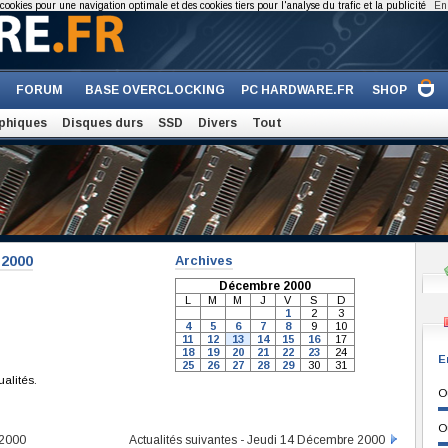
cookies pour une navigation optimale et des cookies tiers pour l'analyse du trafic et la publicité
En 
FORUM
BASE OVERCLOCKING
PC HARDWARE.FR
SHOP
phiques
Disques durs
SSD
Divers
Tout
-2000
Archives
Décembre 2000
L
M
M
J
V
S
D
1
2
3
4
5
6
7
8
9
10
11
12
13
14
15
16
17
18
19
20
21
22
23
24
E
25
26
27
28
29
30
31
ualités.
O
O
 2000
Actualités suivantes - Jeudi 14 Décembre 2000