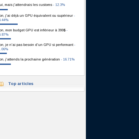
ui, mais j'attendrais les customs
- 12.3%
on, j'ai déjà un GPU équivalent ou supérieur
-
4.44%
on, mon budget GPU est inférieur à 399$
-
6.87%
on, je n'ai pas besoin d'un GPU si performant
-
1.06%
on, j'attends la prochaine génération
- 16.71%
Top articles