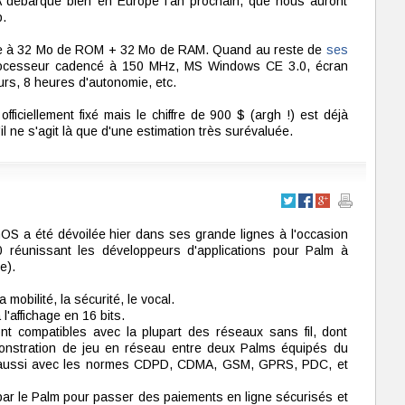
A débarque bien en Europe l'an prochain, que nous auront
p.
sse à 32 Mo de ROM + 32 Mo de RAM. Quand au reste de
ses
processeur cadencé à 150 MHz, MS Windows CE 3.0, écran
rs, 8 heures d'autonomie, etc.
fficiellement fixé mais le chiffre de 900 $ (argh !) est déjà
l ne s'agit là que d'une estimation très surévaluée.
OS a été dévoilée hier dans ses grande lignes à l'occasion
réunissant les développeurs d'applications pour Palm à
e).
mobilité, la sécurité, le vocal.
'affichage en 16 bits.
ont compatibles avec la plupart des réseaux sans fil, dont
onstration de jeu en réseau entre deux Palms équipés du
is aussi avec les normes CDPD, CDMA, GSM, GPRS, PDC, et
 par le Palm pour passer des paiements en ligne sécurisés et