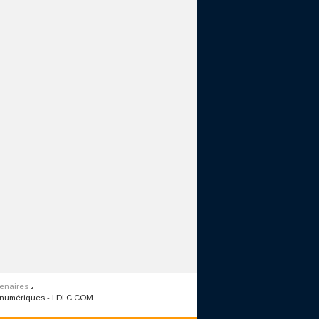
tenaires
 numériques
-
LDLC.COM