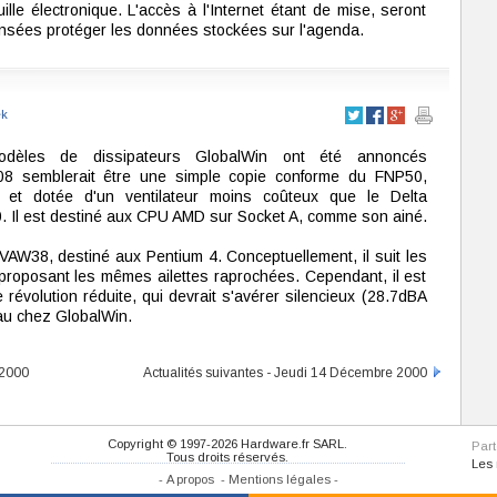
lle électronique. L'accès à l'Internet étant de mise, seront
nsées protéger les données stockées sur l'agenda.
ek
dèles de dissipateurs GlobalWin ont été annoncés
08 semblerait être une simple copie conforme du FNP50,
et dotée d'un ventilateur moins coûteux que le Delta
. Il est destiné aux CPU AMD sur Socket A, comme son ainé.
 VAW38, destiné aux Pentium 4. Conceptuellement, il suit les
proposant les mêmes ailettes raprochées. Cependant, il est
 révolution réduite, qui devrait s'avérer silencieux (28.7dBA
au chez GlobalWin.
 2000
Actualités suivantes - Jeudi 14 Décembre 2000
Copyright © 1997-2026 Hardware.fr SARL.
Par
Tous droits réservés.
Les
-
A propos
-
Mentions légales
-