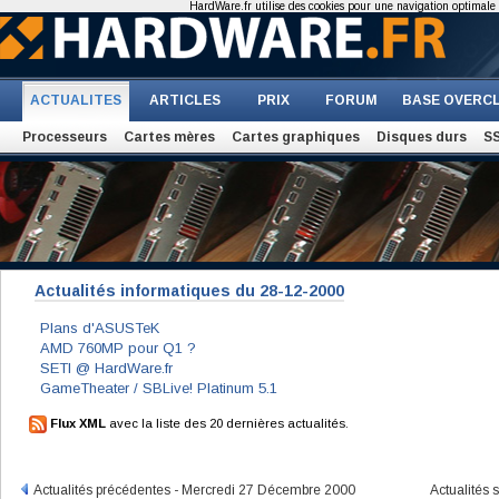
HardWare.fr utilise des cookies pour une navigation optimale et
ACTUALITES
ARTICLES
PRIX
FORUM
BASE OVERC
Processeurs
Cartes mères
Cartes graphiques
Disques durs
S
Actualités informatiques du 28-12-2000
Plans d'ASUSTeK
AMD 760MP pour Q1 ?
SETI @ HardWare.fr
GameTheater / SBLive! Platinum 5.1
Flux XML
avec la liste des 20 dernières actualités.
Actualités précédentes - Mercredi 27 Décembre 2000
Actualités