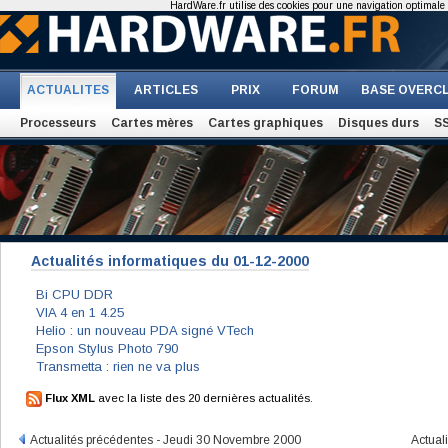
HardWare.fr utilise des cookies pour une navigation optimale et
ACTUALITES
ARTICLES
PRIX
FORUM
BASE OVERC
Processeurs
Cartes mères
Cartes graphiques
Disques durs
S
Actualités informatiques du 01-12-2000
Bi CPU DDR
VIA 4 en 1 4.25
Helio : un nouveau PDA signé VTech
Epson Stylus Photo 790
Transmetta : rien ne va plus
Flux XML
avec la liste des 20 dernières actualités.
Actualités précédentes - Jeudi 30 Novembre 2000
Actual