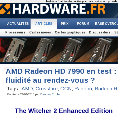
HardWare.fr utilise des cookies pour une navigation optimale et
ACTUALITES
ARTICLES
PRIX
FORUM
BASE OVERC
Processeurs
Cartes mères
Cartes graphiques
Disques durs
S
AMD Radeon HD 7990 en test :
fluidité au rendez-vous ?
Tags :
AMD
;
CrossFire
;
GCN
;
Radeon
;
Radeon H
Publié le 24/04/2013 par
Damien Triolet
The Witcher 2 Enhanced Edition