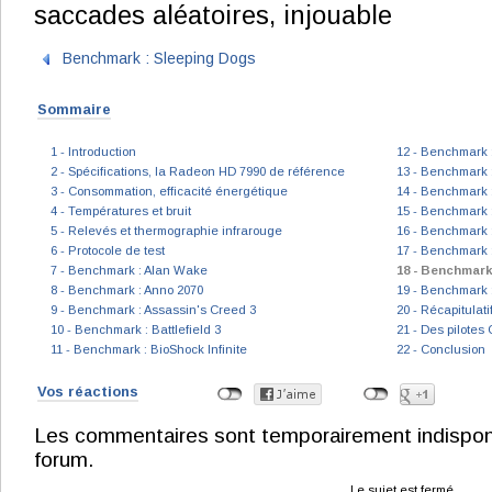
saccades aléatoires, injouable
Benchmark : Sleeping Dogs
Sommaire
1 - Introduction
12 - Benchmark :
2 - Spécifications, la Radeon HD 7990 de référence
13 - Benchmark
3 - Consommation, efficacité énergétique
14 - Benchmark :
4 - Températures et bruit
15 - Benchmark 
5 - Relevés et thermographie infrarouge
16 - Benchmark 
6 - Protocole de test
17 - Benchmark 
7 - Benchmark : Alan Wake
18 - Benchmark
8 - Benchmark : Anno 2070
19 - Benchmark 
9 - Benchmark : Assassin's Creed 3
20 - Récapitulat
10 - Benchmark : Battlefield 3
21 - Des pilotes
11 - Benchmark : BioShock Infinite
22 - Conclusion
Vos réactions
Les commentaires sont temporairement indisponibl
forum.
Le sujet est fermé