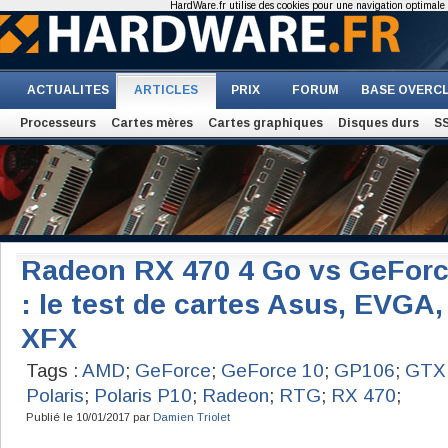
HardWare.fr utilise des cookies pour une navigation optimale et
ACTUALITES
ARTICLES
PRIX
FORUM
BASE OVERC
Processeurs
Cartes mères
Cartes graphiques
Disques durs
S
Radeon RX 470 4 Go vs GeForc
: le test de cartes Asus, EVGA,
XFX
Tags :
AMD
;
GeForce
;
GeForce 10
;
GP106
;
GTX
Polaris
;
Polaris P10
;
Radeon
;
RTG
;
RX 470
;
Publié le 10/01/2017 par
Damien Triolet