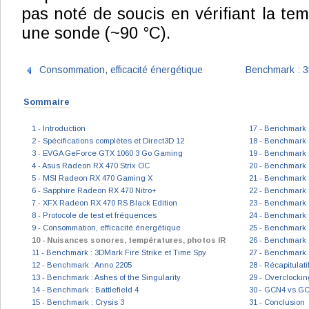
pas noté de soucis en vérifiant la t
une sonde (~90 °C).
Consommation, efficacité énergétique
Benchmark : 3
Sommaire
1 - Introduction
17 - Benchmark
2 - Spécifications complètes et Direct3D 12
18 - Benchmark :
3 - EVGA GeForce GTX 1060 3 Go Gaming
19 - Benchmark :
4 - Asus Radeon RX 470 Strix OC
20 - Benchmark :
5 - MSI Radeon RX 470 Gaming X
21 - Benchmark 
6 - Sapphire Radeon RX 470 Nitro+
22 - Benchmark 
7 - XFX Radeon RX 470 RS Black Edition
23 - Benchmark :
8 - Protocole de test et fréquences
24 - Benchmark :
9 - Consommation, efficacité énergétique
25 - Benchmark :
10 - Nuisances sonores, températures, photos IR
26 - Benchmark 
11 - Benchmark : 3DMark Fire Strike et Time Spy
27 - Benchmark 
12 - Benchmark : Anno 2205
28 - Récapitulat
13 - Benchmark : Ashes of the Singularity
29 - Overclocki
14 - Benchmark : Battlefield 4
30 - GCN4 vs GCN
15 - Benchmark : Crysis 3
31 - Conclusion