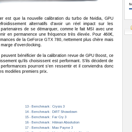
N
er est que la nouvelle calibration du turbo de Nvidia, GPU
oidissement alternatifs d'avoir un réel impact sur les
 partenaires de se démarquer, comme le fait MSI avec une
nir en permanence une fréquence très élevée. Pour 460€,
ormances de la GeForce GTX 780, nettement plus chère mais
 marge d'overclocking.
 peuvent bénéficier de la calibration revue de GPU Boost, ce
dissement qu'ils choisissent est performant. S'ils décident de
 performances pourront s'en ressentir et il conviendra donc
 les modèles premiers prix.
13 - Benchmark : Crysis 3
14 - Benchmark : DiRT Showdown
15 - Benchmark : Far Cry 3
16 - Benchmark : Hitman Absolution
17 - Benchmark : Max Payne 3