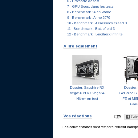
6 - Protocole de test
7 - GPU Boost dans les tests
8 - Benchmark : Alan Wake
9 - Benchmark : Anno 2070
10 - Benchmark : Assassin's Creed 3
11 - Benchmark : Battlefield 3
12 - Benchmark : BioShock Infinite
A lire également
Dossier: Sapphire RX
Dossier:
Vega56 et RX Vega64
GeForce GT
Nitro+ en test
FE et MSI
Gam
Vos réactions
Les commentaires sont temporairement indisponi