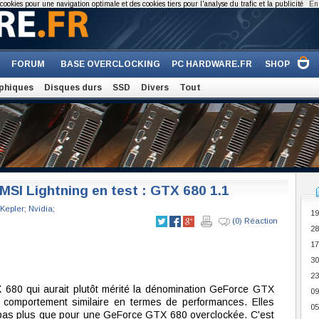
cookies pour une navigation optimale et des cookies tiers pour l'analyse du trafic et la publicité
En 
FORUM
BASE OVERCLOCKING
PC HARDWARE.FR
SHOP
phiques
Disques durs
SSD
Divers
Tout
SI Lightning en test : GTX 680 1.1
Kepler
;
Nvidia
;
19
(0) Réaction
28
17
30
23
 680 qui aurait plutôt mérité la dénomination GeForce GTX
09
comportement similaire en termes de performances. Elles
05
 pas plus que pour une GeForce GTX 680 overclockée. C'est