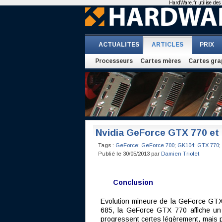
HardWare.fr utilise des 
ACTUALITES
ARTICLES
PRIX
Processeurs
Cartes mères
Cartes gra
Nvidia GeForce GTX 770 et M
Tags :
GeForce
;
GeForce 700
;
GK104
;
GTX 770
;
Publié le 30/05/2013 par
Damien Triolet
Conclusion
Evolution mineure de la GeForce GTX
685, la GeForce GTX 770 affiche un 
progressent certes légèrement, mais