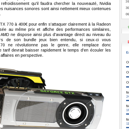
30
efroidissement qu'il faudra chercher la nouveauté, Nvidia
30
es nuisances sonores sont ainsi nettement mieux contenues
.
06
 GTX 770 à 400€ pour enfin s'attaquer clairement à la Radeon
ée au même prix et affiche des performances similaires,
AMD ne dispose ainsi plus d'avantage direct au niveau du
ors de son bundle jeux bien entendu, si ceux-ci vous
70 ne révolutionne pas le genre, elle remplace donc
tarif devrait baisser rapidement le temps d'en écouler les
E
affaires en perspective.
O
O
O
N
2
N
1
N
1