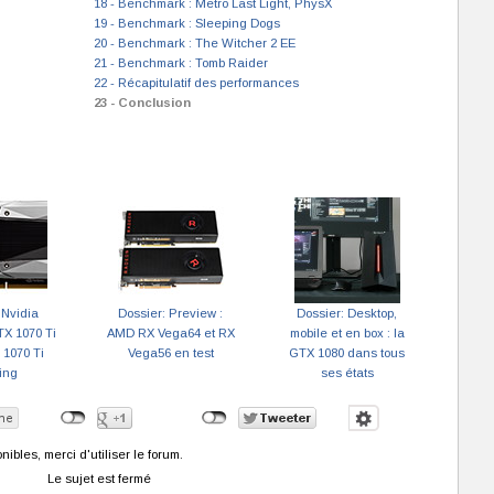
18 - Benchmark : Metro Last Light, PhysX
19 - Benchmark : Sleeping Dogs
20 - Benchmark : The Witcher 2 EE
21 - Benchmark : Tomb Raider
22 - Récapitulatif des performances
23 - Conclusion
 Nvidia
Dossier: Preview :
Dossier: Desktop,
X 1070 Ti
AMD RX Vega64 et RX
mobile et en box : la
 1070 Ti
Vega56 en test
GTX 1080 dans tous
ing
ses états
bles, merci d'utiliser le forum.
Le sujet est fermé