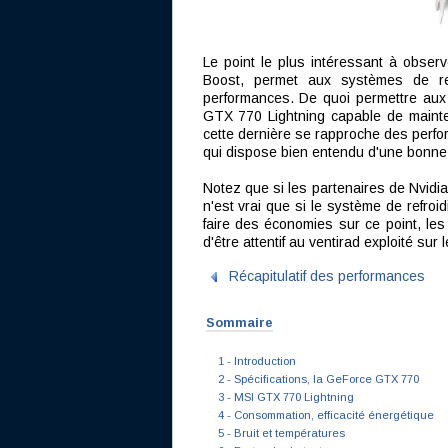
Le point le plus intéressant à observ
Boost, permet aux systèmes de refr
performances. De quoi permettre aux
GTX 770 Lightning capable de mainte
cette dernière se rapproche des perf
qui dispose bien entendu d'une bonne
Notez que si les partenaires de Nvidia
n'est vrai que si le système de refroi
faire des économies sur ce point, les
d'être attentif au ventirad exploité sur
Récapitulatif des performances
Sommaire
1 - Introduction
2 - Spécifications, la GeForce GTX 770
3 - MSI GTX 770 Lightning
4 - Consommation, efficacité énergétique
5 - Bruit et températures