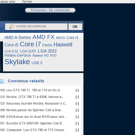
savoir plus
Fermer
S'inscrire
-
Se connecter
AMD FX
AMD A-Series
Core i3
ASUS
Core i7
Haswell
Core i5
Fermi
LGA 2011
LGA 1155
LGA 1151
Pilotes GeForce
Radeon HD 7970
Skylake
USB 3
Contenus relatifs
/09: Les GTX 780 Ti, 780 et 770 en fin d...
[
]
+
/10: Nvidia: GTX 780 Ti à 650€, baisse p...
[
]
+
/10: Nouveau bundle Nvidia: Assassin's C...
[
]
+
/08: Nvidia passe de Splinter Cell à Bat...
[
]
+
/08: EVGA mise sur le dual BIOS pour ses...
[
]
+
/07: Bundle GTX 600/700: Splinter Cell B...
[
]
+
/06: Computex: Les GTX 780 et 770 Classi...
[
]
+