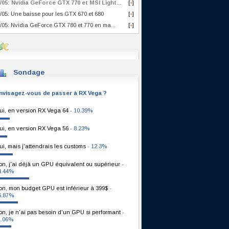
/05: Nvidia GeForce GTX 770 et MSI Light...
[
]
+
/05: Une baisse pour les GTX 670 et 680
[
]
+
/05: Nvidia GeForce GTX 780 et 770 en ma...
[
]
+
Sondage
nvisagez-vous de passer à RX Vega ?
ui, en version RX Vega 64
- 10.39%
ui, en version RX Vega 56
- 8.23%
ui, mais j'attendrais les customs
- 12.3%
on, j'ai déjà un GPU équivalent ou supérieur
-
4.44%
on, mon budget GPU est inférieur à 399$
-
6.87%
on, je n'ai pas besoin d'un GPU si performant
-
1.06%