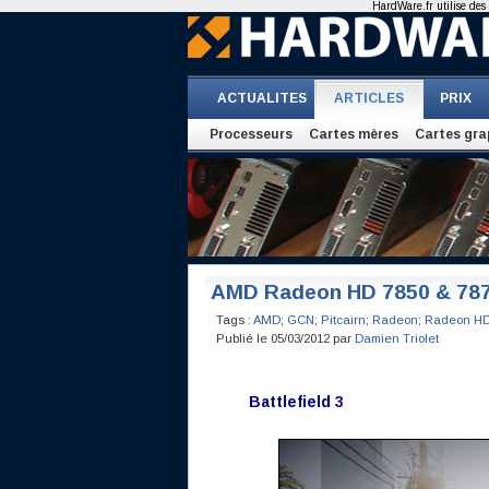
HardWare.fr utilise des 
ACTUALITES
ARTICLES
PRIX
Processeurs
Cartes mères
Cartes gra
AMD Radeon HD 7850 & 787
Tags :
AMD
;
GCN
;
Pitcairn
;
Radeon
;
Radeon HD
Publié le 05/03/2012 par
Damien Triolet
Battlefield 3