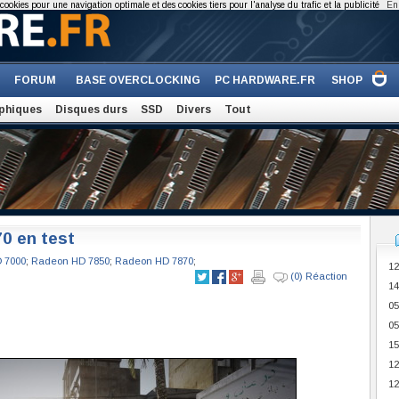
cookies pour une navigation optimale et des cookies tiers pour l'analyse du trafic et la publicité
En 
FORUM
BASE OVERCLOCKING
PC HARDWARE.FR
SHOP
phiques
Disques durs
SSD
Divers
Tout
0 en test
 7000
;
Radeon HD 7850
;
Radeon HD 7870
;
12
(0) Réaction
14
05
05
15
12
12