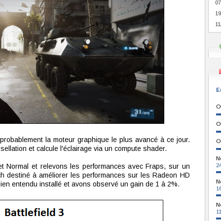
07
19
11
E
O
O
, probablement la moteur graphique le plus avancé à ce jour.
O
ssellation et calcule l'éclairage via un compute shader.
N
et Normal et relevons les performances avec Fraps, sur un
2
tch destiné à améliorer les performances sur les Radeon HD
N
bien entendu installé et avons observé un gain de 1 à 2%.
1
N
1