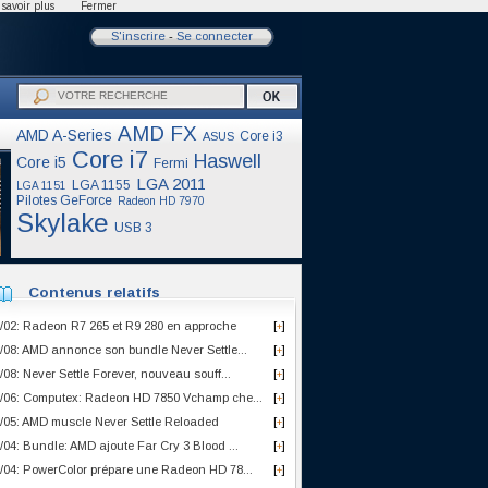
savoir plus
Fermer
S'inscrire
-
Se connecter
AMD FX
AMD A-Series
Core i3
ASUS
Core i7
Haswell
Core i5
Fermi
LGA 2011
LGA 1155
LGA 1151
Pilotes GeForce
Radeon HD 7970
Skylake
USB 3
Contenus relatifs
/02: Radeon R7 265 et R9 280 en approche
[
]
+
/08: AMD annonce son bundle Never Settle...
[
]
+
/08: Never Settle Forever, nouveau souff...
[
]
+
/06: Computex: Radeon HD 7850 Vchamp che...
[
]
+
/05: AMD muscle Never Settle Reloaded
[
]
+
/04: Bundle: AMD ajoute Far Cry 3 Blood ...
[
]
+
/04: PowerColor prépare une Radeon HD 78...
[
]
+