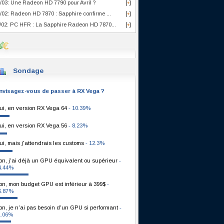
/03: Une Radeon HD 7790 pour Avril ?
[
]
+
/02: Radeon HD 7870 : Sapphire confirme ...
[
]
+
/02: PC HFR : La Sapphire Radeon HD 7870...
[
]
+
Sondage
nvisagez-vous de passer à RX Vega ?
ui, en version RX Vega 64
- 10.39%
ui, en version RX Vega 56
- 8.23%
ui, mais j'attendrais les customs
- 12.3%
on, j'ai déjà un GPU équivalent ou supérieur
-
4.44%
on, mon budget GPU est inférieur à 399$
-
6.87%
on, je n'ai pas besoin d'un GPU si performant
-
1.06%