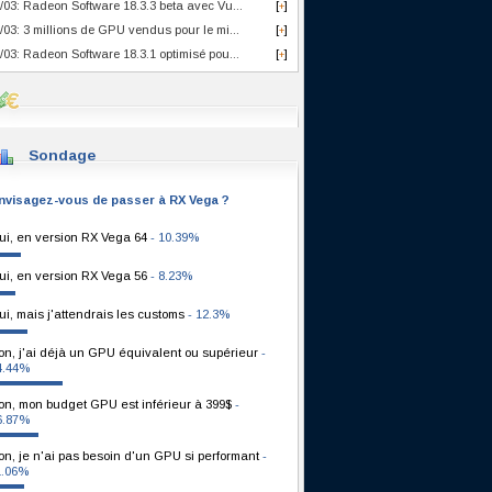
/03: Radeon Software 18.3.3 beta avec Vu...
[
]
+
/03: 3 millions de GPU vendus pour le mi...
[
]
+
/03: Radeon Software 18.3.1 optimisé pou...
[
]
+
Sondage
nvisagez-vous de passer à RX Vega ?
ui, en version RX Vega 64
- 10.39%
ui, en version RX Vega 56
- 8.23%
ui, mais j'attendrais les customs
- 12.3%
on, j'ai déjà un GPU équivalent ou supérieur
-
4.44%
on, mon budget GPU est inférieur à 399$
-
6.87%
on, je n'ai pas besoin d'un GPU si performant
-
1.06%