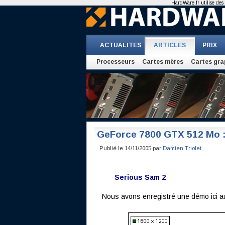
HardWare.fr utilise des 
ACTUALITES
ARTICLES
PRIX
Processeurs
Cartes mères
Cartes gra
GeForce 7800 GTX 512 Mo : l
Publié le 14/11/2005 par
Damien Triolet
Serious Sam 2
Nous avons enregistré une démo ici auss