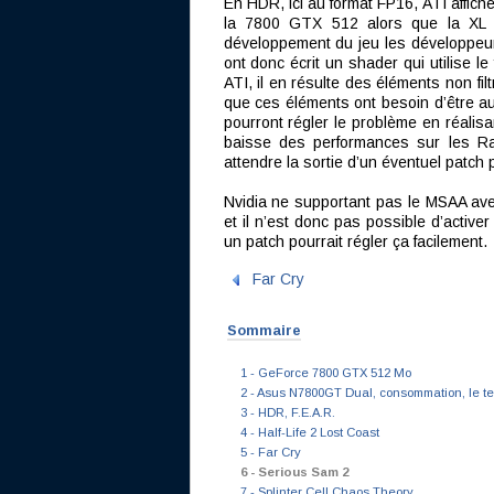
En HDR, ici au format FP16, ATI affic
la 7800 GTX 512 alors que la XL 
développement du jeu les développeur
ont donc écrit un shader qui utilise le
ATI, il en résulte des éléments non fil
que ces éléments ont besoin d’être au
pourront régler le problème en réalisa
baisse des performances sur les Rad
attendre la sortie d’un éventuel patch p
Nvidia ne supportant pas le MSAA ave
et il n’est donc pas possible d’active
un patch pourrait régler ça facilement.
Far Cry
Sommaire
1 - GeForce 7800 GTX 512 Mo
2 - Asus N7800GT Dual, consommation, le te
3 - HDR, F.E.A.R.
4 - Half-Life 2 Lost Coast
5 - Far Cry
6 - Serious Sam 2
7 - Splinter Cell Chaos Theory