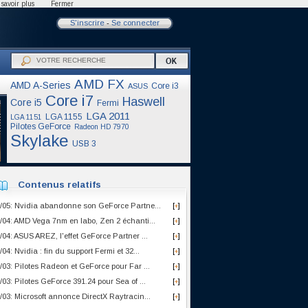
savoir plus
Fermer
S'inscrire
-
Se connecter
AMD FX
AMD A-Series
Core i3
ASUS
Core i7
Haswell
Core i5
Fermi
LGA 2011
LGA 1155
LGA 1151
Pilotes GeForce
Radeon HD 7970
Skylake
USB 3
Contenus relatifs
/05: Nvidia abandonne son GeForce Partne...
[
]
+
/04: AMD Vega 7nm en labo, Zen 2 échanti...
[
]
+
/04: ASUS AREZ, l'effet GeForce Partner ...
[
]
+
/04: Nvidia : fin du support Fermi et 32...
[
]
+
/03: Pilotes Radeon et GeForce pour Far ...
[
]
+
/03: Pilotes GeForce 391.24 pour Sea of ...
[
]
+
/03: Microsoft annonce DirectX Raytracin...
[
]
+