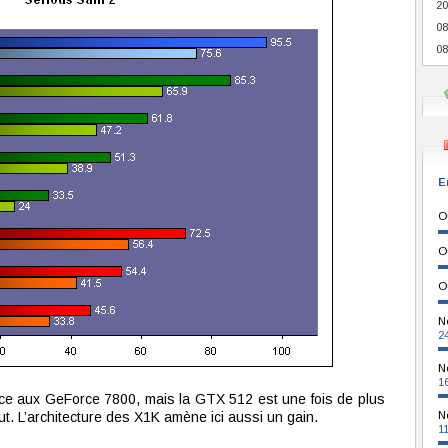
20
08
08
E
O
O
O
N
2
N
1
ace aux GeForce 7800, mais la GTX 512 est une fois de plus
ut. L’architecture des X1K amène ici aussi un gain.
N
1