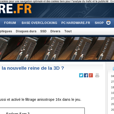
cookies pour une navigation optimale et des cookies tiers pour l'analyse du trafic et la publicité
En 
FORUM
BASE OVERCLOCKING
PC HARDWARE.FR
SHOP
phiques
Disques durs
SSD
Divers
Tout
a nouvelle reine de la 3D ?
04
27
18
10
27
i et activé le filtrage anisotrope 16x dans le jeu.
20
20