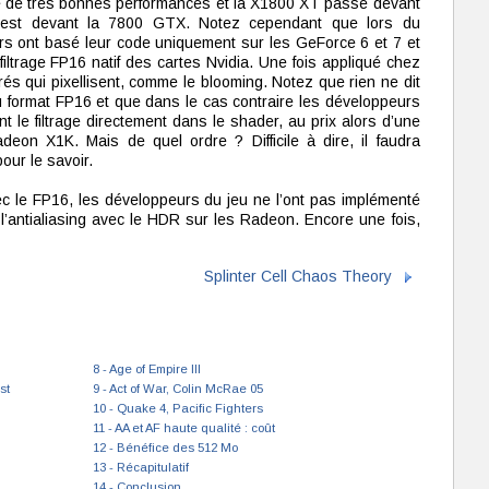
he de très bonnes performances et la X1800 XT passe devant
est devant la 7800 GTX. Notez cependant que lors du
s ont basé leur code uniquement sur les GeForce 6 et 7 et
 filtrage FP16 natif des cartes Nvidia. Une fois appliqué chez
trés qui pixellisent, comme le blooming. Notez que rien ne dit
 format FP16 et que dans le cas contraire les développeurs
nt le filtrage directement dans le shader, au prix alors d’une
eon X1K. Mais de quel ordre ? Difficile à dire, il faudra
our le savoir.
c le FP16, les développeurs du jeu ne l’ont pas implémenté
r l’antialiasing avec le HDR sur les Radeon. Encore une fois,
Splinter Cell Chaos Theory
8 - Age of Empire III
st
9 - Act of War, Colin McRae 05
10 - Quake 4, Pacific Fighters
11 - AA et AF haute qualité : coût
12 - Bénéfice des 512 Mo
13 - Récapitulatif
14 - Conclusion