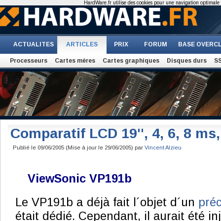
HardWare.fr utilise des cookies pour une navigation optimale et
ACTUALITES
ARTICLES
PRIX
FORUM
BASE OVERC
Processeurs
Cartes mères
Cartes graphiques
Disques durs
S
Comparatif LCD 19'', 4, 6, 8 ms,
Publié le 09/06/2005 (Mise à jour le 29/06/2005) par
Vincent Alzieu
ViewSonic VP191b
Le VP191b a déjà fait l´objet d´un
préc
était dédié. Cependant, il aurait été in