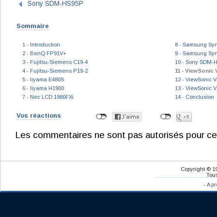
Sony SDM-HS95P
Sommaire
1 - Introduction
8 - Samsung Sy
2 - BenQ FP91V+
9 - Samsung Sy
3 - Fujitsu-Siemens C19-4
10 - Sony SDM-
4 - Fujitsu-Siemens P19-2
11 - ViewSonic
5 - Iiyama E480S
12 - ViewSonic V
6 - Iiyama H1900
13 - ViewSonic V
7 - Nec LCD 1980FXi
14 - Conclusion
Vos réactions
Les commentaires ne sont pas autorisés pour ce
Copyright © 1
Tous
-
A pr