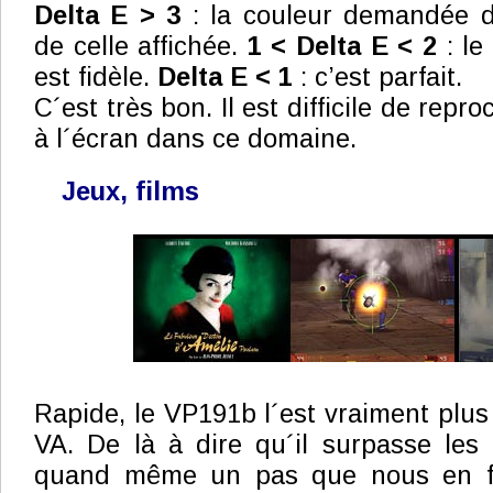
Delta E > 3
: la couleur demandée d
de celle affichée.
1 < Delta E < 2
: le
est fidèle.
Delta E < 1
: c’est parfait.
C´est très bon. Il est difficile de repr
à l´écran dans ce domaine.
Jeux, films
Rapide, le VP191b l´est vraiment plus
VA. De là à dire qu´il surpasse les 
quand même un pas que nous en fr