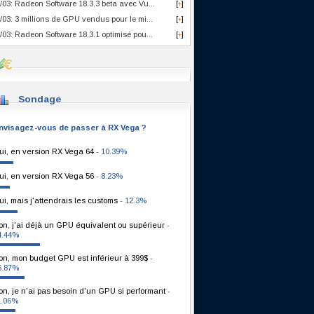
/03: Radeon Software 18.3.3 beta avec Vu...
[
]
+
/03: 3 millions de GPU vendus pour le mi...
[
]
+
/03: Radeon Software 18.3.1 optimisé pou...
[
]
+
Sondage
nvisagez-vous de passer à RX Vega ?
ui, en version RX Vega 64
- 10.39%
ui, en version RX Vega 56
- 8.23%
ui, mais j'attendrais les customs
- 12.3%
on, j'ai déjà un GPU équivalent ou supérieur
-
4.44%
on, mon budget GPU est inférieur à 399$
-
6.87%
on, je n'ai pas besoin d'un GPU si performant
-
1.06%