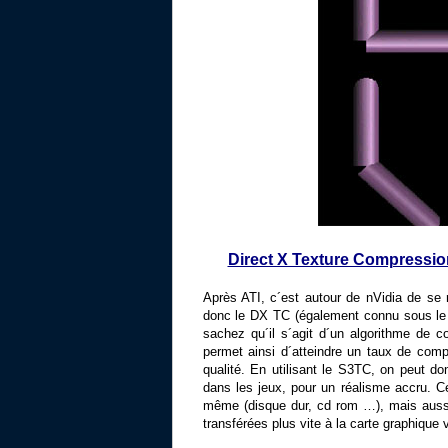
Direct X Texture Compressio
Après ATI, c´est autour de nVidia de se 
donc le DX TC (également connu sous le 
sachez qu´il s´agit d´un
algorithme de co
permet ainsi d´atteindre un taux de comp
qualité. En utilisant le S3TC, on peut do
dans les jeux, pour un réalisme accru. C
même (disque dur, cd rom …), mais aussi
transférées plus vite à la carte graphique 