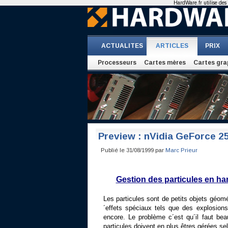
HardWare.fr utilise des 
ACTUALITES
ARTICLES
PRIX
Processeurs
Cartes mères
Cartes gra
Preview : nVidia GeForce 2
Publié le 31/08/1999 par
Marc Prieur
Gestion des particules en h
Les particules sont de petits objets géomé
´effets spéciaux tels que des explosions
encore. Le problème c´est qu´il faut be
particules doivent en plus êtres gérées sel