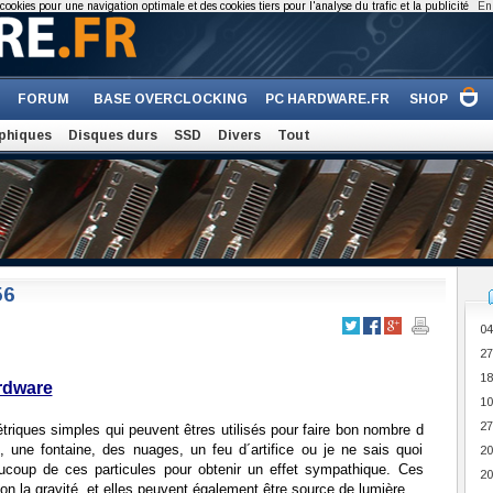
cookies pour une navigation optimale et des cookies tiers pour l'analyse du trafic et la publicité
En 
FORUM
BASE OVERCLOCKING
PC HARDWARE.FR
SHOP
phiques
Disques durs
SSD
Divers
Tout
56
04
27
18
ardware
10
27
triques simples qui peuvent êtres utilisés pour faire bon nombre d
, une fontaine, des nuages, un feu d´artifice ou je ne sais quoi
20
aucoup de ces particules pour obtenir un effet sympathique. Ces
20
on la gravité, et elles peuvent également être source de lumière ...