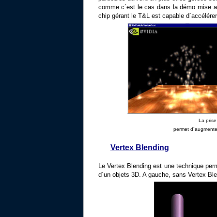
comme c´est le cas dans la démo mise au p
chip gérant le T&L est capable d´accélérer
La pris
permet d´augmenter
Vertex Blending
Le Vertex Blending est une technique perme
d´un objets 3D. A gauche, sans Vertex Ble