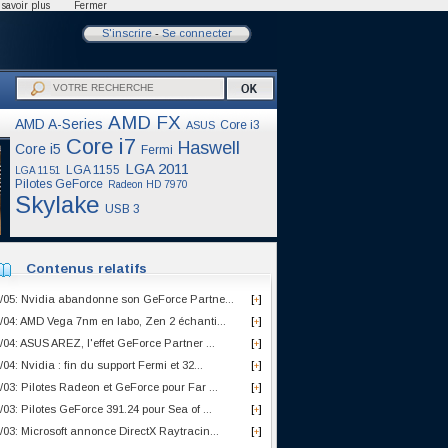
savoir plus
Fermer
S'inscrire
-
Se connecter
AMD FX
AMD A-Series
Core i3
ASUS
Core i7
Haswell
Core i5
Fermi
LGA 2011
LGA 1155
LGA 1151
Pilotes GeForce
Radeon HD 7970
Skylake
USB 3
Contenus relatifs
/05: Nvidia abandonne son GeForce Partne...
[
]
+
/04: AMD Vega 7nm en labo, Zen 2 échanti...
[
]
+
/04: ASUS AREZ, l'effet GeForce Partner ...
[
]
+
/04: Nvidia : fin du support Fermi et 32...
[
]
+
/03: Pilotes Radeon et GeForce pour Far ...
[
]
+
/03: Pilotes GeForce 391.24 pour Sea of ...
[
]
+
/03: Microsoft annonce DirectX Raytracin...
[
]
+