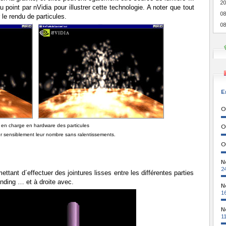
20
oint par nVidia pour illustrer cette technologie. A noter que tout
08
 le rendu de particules.
08
E
O
e en charge en hardware des particules
O
 sensiblement leur nombre sans ralentissements.
O
N
2
ttant d´effectuer des jointures lisses entre les différentes parties
nding … et à droite avec.
N
1
N
1