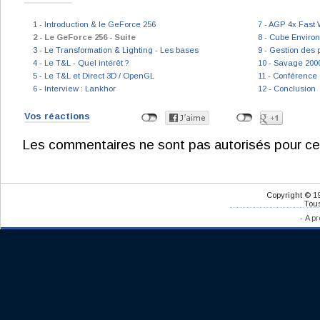
1 - Introduction & le GeForce 256
7 - AGP 4x Fast 
2 - Le GeForce 256 - Suite
8 - Cube Enviro
3 - Le Transformation & Lighting - Les bases
9 - Gestion des p
4 - Le T&L - Quel intérêt ?
10 - Savage 200
5 - Le T&L et Direct 3D / OpenGL
11 - Conférence
6 - Interview : Lankhor
12 - Conclusion
Vos réactions
Les commentaires ne sont pas autorisés pour ce
Copyright © 1
Tous
-
A pr