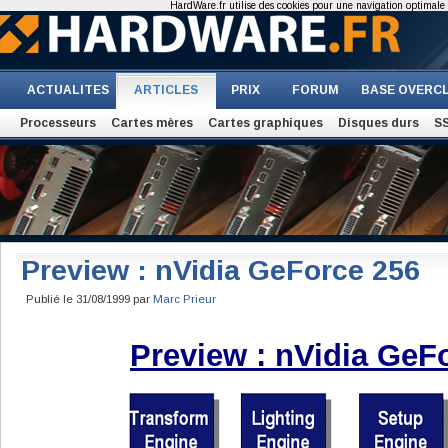
HardWare.fr utilise des cookies pour une navigation optimale et
ACTUALITES
ARTICLES
PRIX
FORUM
BASE OVERC
Processeurs
Cartes mères
Cartes graphiques
Disques durs
S
Preview : nVidia GeForce 256
Publié le 31/08/1999 par
Marc Prieur
Preview : nVidia GeF