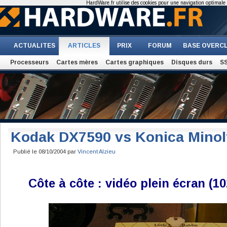
HardWare.fr utilise des cookies pour une navigation optimale et
ACTUALITES
ARTICLES
PRIX
FORUM
BASE OVERC
Processeurs
Cartes mères
Cartes graphiques
Disques durs
S
Kodak DX7590 vs Konica Minol
Publié le 08/10/2004 par
Vincent Alzieu
Côte à côte : vidéo plein écran (10