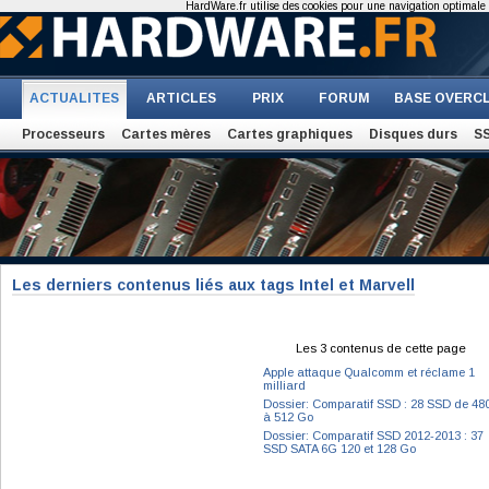
HardWare.fr utilise des cookies pour une navigation optimale et
ACTUALITES
ARTICLES
PRIX
FORUM
BASE OVERC
Processeurs
Cartes mères
Cartes graphiques
Disques durs
S
Les derniers contenus liés aux tags Intel et Marvell
Les 3 contenus de cette page
Apple attaque Qualcomm et réclame 1
milliard
Dossier: Comparatif SSD : 28 SSD de 48
à 512 Go
Dossier: Comparatif SSD 2012-2013 : 37
SSD SATA 6G 120 et 128 Go