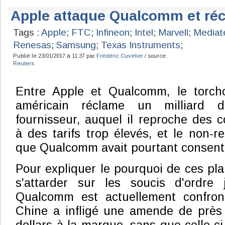
Apple attaque Qualcomm et réc
Tags :
Apple
;
FTC
;
Infineon
;
Intel
;
Marvell
;
Mediat
Renesas
;
Samsung
;
Texas Instruments
;
Publié le 23/01/2017 à 11:37 par
Frédéric Cuvelier
/ source:
Reuters
Entre Apple et Qualcomm, le torch
américain réclame un milliard 
fournisseur, auquel il reproche des 
à des tarifs trop élevés, et le non-r
que Qualcomm avait pourtant consenti
Pour expliquer le pourquoi de ces plai
s'attarder sur les soucis d'ordre j
Qualcomm est actuellement confron
Chine a infligé une amende de près 