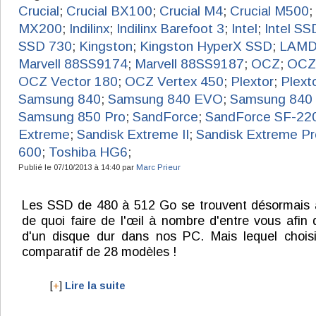
Crucial
;
Crucial BX100
;
Crucial M4
;
Crucial M500
;
MX200
;
Indilinx
;
Indilinx Barefoot 3
;
Intel
;
Intel SS
SSD 730
;
Kingston
;
Kingston HyperX SSD
;
LAM
Marvell 88SS9174
;
Marvell 88SS9187
;
OCZ
;
OCZ 
OCZ Vector 180
;
OCZ Vertex 450
;
Plextor
;
Plext
Samsung 840
;
Samsung 840 EVO
;
Samsung 840 
Samsung 850 Pro
;
SandForce
;
SandForce SF-22
Extreme
;
Sandisk Extreme II
;
Sandisk Extreme Pr
600
;
Toshiba HG6
;
Publié le 07/10/2013 à 14:40 par
Marc Prieur
Les SSD de 480 à 512 Go se trouvent désormais 
de quoi faire de l'œil à nombre d'entre vous afin
d'un disque dur dans nos PC. Mais lequel choisi
comparatif de 28 modèles !
[
+
]
Lire la suite