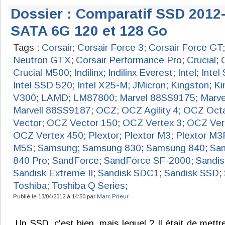
Dossier : Comparatif SSD 2012
SATA 6G 120 et 128 Go
Tags :
Corsair
;
Corsair Force 3
;
Corsair Force GT
Neutron GTX
;
Corsair Performance Pro
;
Crucial
;
Crucial M500
;
Indilinx
;
Indilinx Everest
;
Intel
;
Intel
Intel SSD 520
;
Intel X25-M
;
JMicron
;
Kingston
;
Ki
V300
;
LAMD
;
LM87800
;
Marvel 88SS9175
;
Marve
Marvell 88SS9187
;
OCZ
;
OCZ Agility 4
;
OCZ Oct
Vector
;
OCZ Vector 150
;
OCZ Vertex 3
;
OCZ Ver
OCZ Vertex 450
;
Plextor
;
Plextor M3
;
Plextor M3
M5S
;
Samsung
;
Samsung 830
;
Samsung 840
;
Sa
840 Pro
;
SandForce
;
SandForce SF-2000
;
Sandis
Sandisk Extreme II
;
Sandisk SDC1
;
Sandisk SSD
;
Toshiba
;
Toshiba Q Series
;
Publié le 13/04/2012 à 14:50 par
Marc Prieur
Un SSD, c'est bien, mais lequel ? Il était de mettr