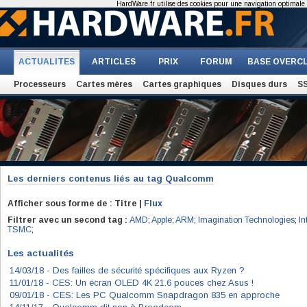
HardWare.fr utilise des cookies pour une navigation optimale et
ACTUALITES
ARTICLES
PRIX
FORUM
BASE OVERC
Processeurs
Cartes mères
Cartes graphiques
Disques durs
S
Les derniers contenus liés au tag
Qualcomm
Afficher sous forme de : Titre |
Flux
Filtrer avec un second tag :
AMD
;
Apple
;
ARM
;
Imagination Technologies
;
In
TSMC
;
Les actualités
14/03/18 -
Des failles de sécurité spécifiques aux Ryzen ?
11/01/18 -
CES: Un écran OLED 4K 21.6 pouces chez Asus !
09/01/18 -
CES: Les PC Qualcomm Snapdragon 835 en approche