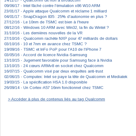
14/11/17 -
Qualcomm dit non à Broadcom
09/06/17 -
Intel fâché contre l'émulation x86 W10 ARM
23/01/17 -
Apple attaque Qualcomm et réclame 1 milliard
04/01/17 -
SnapDragon 835 : 25% d'autonomie en plus ?
27/12/16 -
Le 10nm de TSMC est bien à l'heure
08/12/16 -
Windows 10 ARM avec Win32, la fin du Wintel ?
31/10/16 -
Les dernières nouvelles de la VR
27/10/16 -
Qualcomm rachète NXP pour 47 milliards de dollars
03/10/16 -
10 et 7nm en avance chez TSMC ?
19/09/16 -
TSMC et InFo PoP pour l'A10 de l'iPhone 7
03/05/16 -
Accord de licence Nvidia-Samsung
13/10/15 -
Jugement favorable pour Samsung face à Nvidia
13/10/15 -
24 cœurs ARMv8 en socket chez Qualcomm
16/07/15 -
Qualcomm visé par deux enquêtes anti-trust
02/06/15 -
Computex: Intel se paye la tête de Qualcomm et Mediatek
19/03/15 -
La spécification HSA 1.0 disponible
26/09/14 -
Un Cortex-A57 16nm fonctionnel chez TSMC
> Accéder à plus de contenus liés au tag Qualcomm