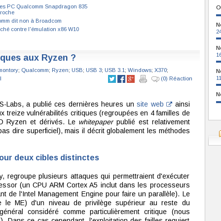
Les PC Qualcomm Snapdragon 835
O
roche
omm dit non à Broadcom
N
fâché contre l'émulation x86 W10
2
N
1
fiques aux Ryzen ?
montory
;
Qualcomm
;
Ryzen
;
USB
;
USB 3
;
USB 3.1
;
Windows
;
X370
;
N
1
l
(0) Réaction
N
TS-Labs, a publié ces dernières heures un
site web
ainsi
x treize vulnérabilités critiques (regroupées en 4 familles de
MD Ryzen et dérivés. Le
whitepaper
publié est relativement
as dire superficiel), mais il décrit globalement les méthodes
pour deux cibles distinctes
ey, regroupe plusieurs attaques qui permettraient d'exécuter
cessor (un CPU ARM Cortex A5 inclut dans les processeurs
nt de l'Intel Management Engine pour faire un parallèle). Le
 le ME) d'un niveau de privilège supérieur au reste du
général considéré comme particulièrement critique (nous
). Dans ce cas cependant, l'exploitation des failles requiert