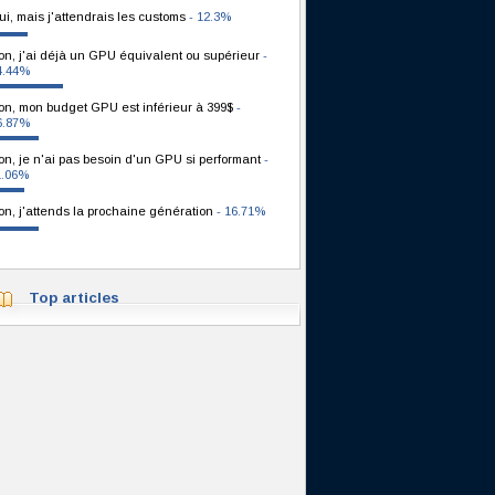
ui, mais j'attendrais les customs
- 12.3%
on, j'ai déjà un GPU équivalent ou supérieur
-
4.44%
on, mon budget GPU est inférieur à 399$
-
6.87%
on, je n'ai pas besoin d'un GPU si performant
-
1.06%
on, j'attends la prochaine génération
- 16.71%
Top articles