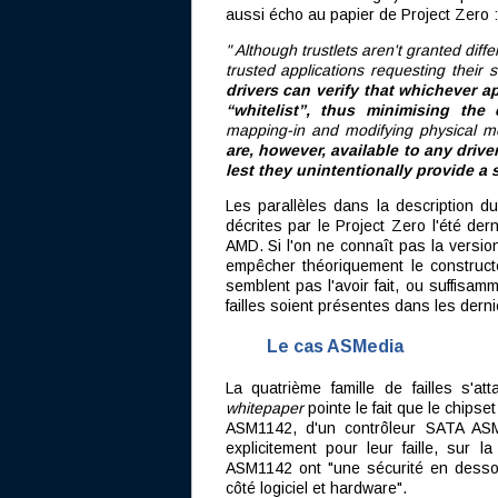
aussi écho au papier de Project Zero :
" Although trustlets aren't granted diff
trusted applications requesting their 
drivers can verify that whichever a
“whitelist”, thus minimising the
mapping-in and modifying physical me
are, however, available to any drive
lest they unintentionally provide a 
Les parallèles dans la description d
décrites par le Project Zero l'été dern
AMD. Si l'on ne connaît pas la versio
empêcher théoriquement le constructe
semblent pas l'avoir fait, ou suffisam
failles soient présentes dans les derni
Le cas ASMedia
La quatrième famille de failles s'a
whitepaper
pointe le fait que le chips
ASM1142, d'un contrôleur SATA ASM
explicitement pour leur faille, sur 
ASM1142 ont "une sécurité en dessous
côté logiciel et hardware".