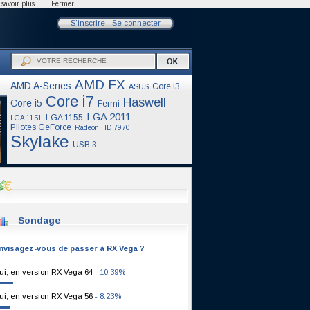
savoir plus
Fermer
S'inscrire
-
Se connecter
AMD FX
AMD A-Series
Core i3
ASUS
Core i7
Haswell
Core i5
Fermi
LGA 2011
LGA 1155
LGA 1151
Pilotes GeForce
Radeon HD 7970
Skylake
USB 3
Sondage
nvisagez-vous de passer à RX Vega ?
ui, en version RX Vega 64
- 10.39%
ui, en version RX Vega 56
- 8.23%