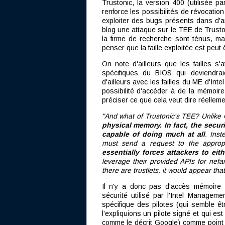
Trustonic, la version 400 (utilisée 
renforce les possibilités de révocatio
exploiter des bugs présents dans d'a
blog une attaque sur le TEE de Trusto
la firme de recherche sont ténus, mai
penser que la faille exploitée est peut ê
On note d'ailleurs que les failles s
spécifiques du BIOS qui deviendraie
d'ailleurs avec les failles du ME d'In
possibilité d'accéder à de la mémoire
préciser ce que cela veut dire réellemen
"And what of Trustonic's TEE? Unlik
physical memory. In fact, the secur
capable of doing much at all
. Inst
must send a request to the appropri
essentially forces attackers to ei
leverage their provided APIs for nef
there are trustlets, it would appear that
Il n'y a donc pas d'accès mémoire d
sécurité utilisé par l'Intel Managem
spécifique des pilotes (qui semble êt
l'expliquions un pilote signé et qui est
comme le décrit Google) comme point d'