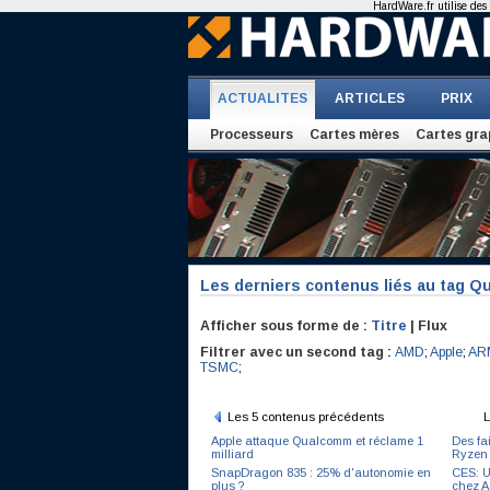
HardWare.fr utilise des 
ACTUALITES
ARTICLES
PRIX
Processeurs
Cartes mères
Cartes gra
Les derniers contenus liés au tag 
Afficher sous forme de :
Titre
| Flux
Filtrer avec un second tag :
AMD
;
Apple
;
AR
TSMC
;
Les 5 contenus précédents
L
Apple attaque Qualcomm et réclame 1
Des fa
milliard
Ryzen 
SnapDragon 835 : 25% d'autonomie en
CES: U
plus ?
chez A