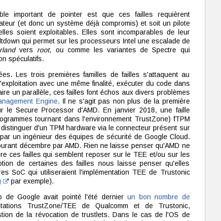
le important de pointer est que ces failles requièrent
teur (et donc un système déjà compromis) et soit un pilote
lles soient exploitables. Elles sont incomparables de leur
ltdown qui permet sur les processeurs Intel une escalade de
rland
vers
root
, ou comme les variantes de Spectre qui
n spéculatifs.
tées. Les trois premières familles de failles s'attaquent au
exploitation avec une même finalité, exécuter du code dans
faire un parallèle, ces failles font échos aux divers problèmes
anagement Engine
. Il ne s'agit pas non plus de la première
ur le Secure Processor d'AMD. En janvier 2018, une faille
 programmes tournant dans l'environnement TrustZone) fTPM
à distinguer d'un TPM hardware via le connecteur présent sur
par un ingénieur des équipes de sécurité de Google Cloud.
 courant décembre par AMD. Rien ne laisse penser qu'AMD ne
e ces failles qui semblent reposer sur le TEE et/ou sur les
ption de certaines des failles nous laisse penser qu'elles
tres SoC qui utiliseraient l'implémentation TEE de Trustonic
g
par exemple).
 de Google avait pointé l'été dernier
un bon nombre de
ations TrustZone/TEE de Qualcomm et de Trustonic,
tion de la révocation de trustlets. Dans le cas de l'OS de