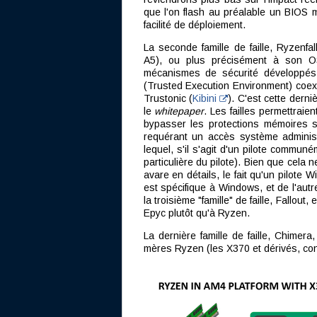
que l'on flash au préalable un BIOS m
facilité de déploiement.
La seconde famille de faille, Ryzenf
A5), ou plus précisément à son OS
mécanismes de sécurité développé
(Trusted Execution Environment) coex
Trustonic (
Kibini
). C'est cette dern
le
whitepaper
. Les failles permettraie
bypasser les protections mémoires s
requérant un accès système administr
lequel, s'il s'agit d'un pilote communé
particulière du pilote). Bien que cela 
avare en détails, le fait qu'un pilote 
est spécifique à Windows, et de l'autre
la troisième "famille" de faille, Fallout
Epyc plutôt qu'à Ryzen.
La dernière famille de faille, Chimera
mères Ryzen (les X370 et dérivés, co