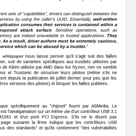
erent sets of “capabilities”, drivers can distinguish between the
services by using the caller's UUID. Essentially,
well-written
pplication consumes their services is contained within a
 exposed attack surface
. Sensitive operations, such as
mory are indeed unavailable to trusted applications.
They
r. As a result, driver authors must be extremely cautious,
service which can be abused by a trustlet.
"
u
whitepaper
nous laisse penser qu'il s'agit soit des failles
ier, soit de variantes spécifiques aux trustlets utilisées par
n de Kibini utilisée par AMD dans les Ryzen, rien ne semble
ur et Trustonic de sécuriser leurs pilotes (même s'ils ne
ment depuis la publication de juillet dernier pour peu que les
ères versions des pilotes) et bloquer les failles publiées.
ttaque spécifiquement au "chipset" fourni par ASMedia. Le
et est l'amalgamation sur un même
die
d'un contrôleur USB 3.1
1061 et d'un pont PCI Express. S'ils ne le disent pas
la page suivante la firme indique que les contrôleurs USB
 des standards" et qu'ils contiennent "des vulnérabilités