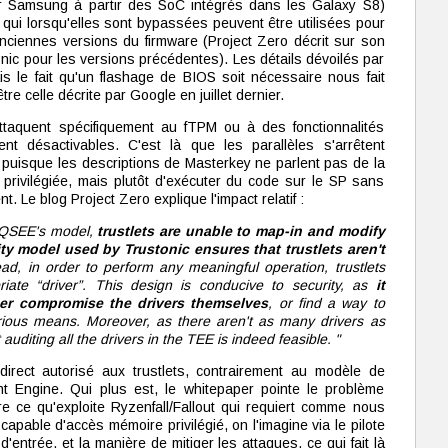
par Samsung à partir des SoC intégrés dans les Galaxy S8)
n qui lorsqu'elles sont bypassées peuvent être utilisées pour
nciennes versions du firmware (Project Zero décrit sur son
nic pour les versions précédentes). Les détails dévoilés par
s le fait qu'un flashage de BIOS soit nécessaire nous fait
tre celle décrite par Google en juillet dernier.
'attaquent spécifiquement au fTPM ou à des fonctionnalités
nt désactivables. C'est là que les parallèles s'arrêtent
tel puisque les descriptions de Masterkey ne parlent pas de la
 privilégiée, mais plutôt d'exécuter du code sur le SP sans
t. Le blog Project Zero explique l'impact relatif :
e QSEE's model,
trustlets are unable to map-in and modify
ity model used by Trustonic ensures that trustlets aren't
ead, in order to perform any meaningful operation, trustlets
ate “driver”. This design is conducive to security, as
it
ther compromise the drivers themselves
, or find a way to
arious means. Moreover, as there aren't as many drivers as
 auditing all the drivers in the TEE is indeed feasible. "
irect autorisé aux trustlets, contrairement au modèle de
ent Engine. Qui plus est, le whitepaper pointe le problème
re ce qu'exploite Ryzenfall/Fallout qui requiert comme nous
 capable d'accès mémoire privilégié, on l'imagine via le pilote
entrée, et la manière de mitiger les attaques, ce qui fait là