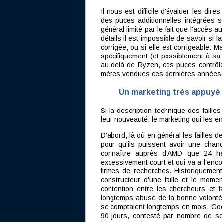
Il nous est difficile d'évaluer les dir
des puces additionnelles intégrées 
général limité par le fait que l'accès 
détails il est impossible de savoir si la
corrigée, ou si elle est corrigeable. Ma
spécifiquement (et possiblement à sa 
au delà de Ryzen, ces puces contrôleu
mères vendues ces dernières années
Un marketing très appuyé 
Si la description technique des faille
leur nouveauté, le marketing qui les 
D'abord, là où en général les failles
pour qu'ils puissent avoir une chan
connaître auprès d'AMD que 24 he
excessivement court et qui va a l'enco
firmes de recherches. Historiquement
constructeur d'une faille et le mome
contention entre les chercheurs et fa
longtemps abusé de la bonne volonté
se comptaient longtemps en mois. Goog
90 jours, contesté par nombre de s