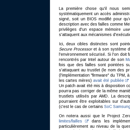
La première chose qu'il nous semb
systématiquement un accès administra
signé, soit un BIOS modifié pour qu'e
description avec des failles comme Me
privilèges d'un espace mémoire
use
s'attaquent aux mécanismes d'exécutio
Ici, deux cibles distinctes sont poin
Secure Processor
et à son système d'
l'environnement sécurisé. Si l'on doit 
rencontrés par Intel autour de son
M
fois que des failles sont pointées s
s'attaquant au trustlet (le nom des
(l'implémentation "firmware" du TPM, 
les cartes mères)
avait été publiée
Un patch avait été mis à disposition
pourra pas corriger de la même manièr
trustlets utilisés par AMD. La descri
pourraient être exploitables sur d'au
(c'est le cas de certains
SoC Samsun
On notera aussi que le Project Zero
limites/failles
dans les implément
particulièrement au niveau de la ques