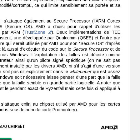
odifié/corrompu, ce qui limite sensiblement sa portée et sa
all, s'attaque également au Secure Processor (l'ARM Cortex
 (Secure OS). AMD a choisi pour rappel d'utiliser les
s par ARM (
TrustZone
). Deux implémentations de TEE
istent, une développée par Qualcomm (QSEE) et l'autre par
ière qui serait utilisée par AMD pour son "Secure OS" d'après
nt là aussi d'exécuter du code sur le
Secure Processor
et de
ous Windows. L'exploitation des failles est décrite comme
ateur ainsi qu'un pilote signé spécifique (on ne sait pas
ment installé par les drivers AMD, ni s'il s'agit d'une version
ne soit pas dit explicitement dans le
whitepaper
qui est assez
Windows soit nécessaire laisse penser d'une part que la faille
 que la faille semble en grande partie logicielle. A noter que
, est le pendant exact de Ryzenfall mais cette fois ci appliqué à
, s'attaque enfin au chipset utilisé par AMD pour les cartes
nnus sous le nom de code Promontory).