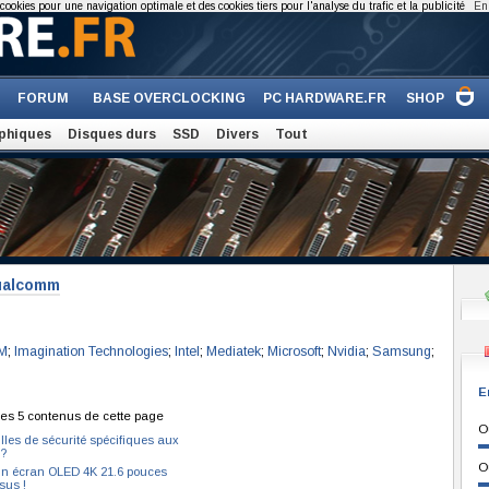
cookies pour une navigation optimale et des cookies tiers pour l'analyse du trafic et la publicité
En 
FORUM
BASE OVERCLOCKING
PC HARDWARE.FR
SHOP
phiques
Disques durs
SSD
Divers
Tout
Qualcomm
M
;
Imagination Technologies
;
Intel
;
Mediatek
;
Microsoft
;
Nvidia
;
Samsung
;
E
es 5 contenus de cette page
O
illes de sécurité spécifiques aux
?
O
n écran OLED 4K 21.6 pouces
sus !