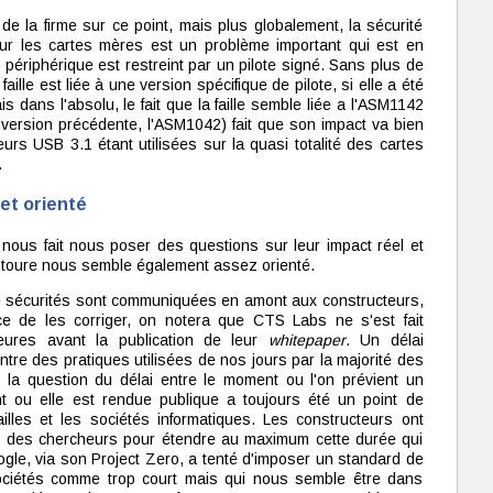
es de la firme sur ce point, mais plus globalement, la sécurité
sur les cartes mères est un problème important qui est en
au périphérique est restreint par un pilote signé. Sans plus de
 faille est liée à une version spécifique de pilote, si elle a été
is dans l'absolu, le fait que la faille semble liée a l'ASM1142
version précédente, l'ASM1042) fait que son impact va bien
rs USB 3.1 étant utilisées sur la quasi totalité des cartes
.
et orienté
s nous fait nous poser des questions sur leur impact réel et
entoure nous semble également assez orienté.
 de sécurités sont communiquées en amont aux constructeurs,
ce de les corriger, on notera que CTS Labs ne s'est fait
ures avant la publication de leur
whitepaper
. Un délai
ntre des pratiques utilisées de nos jours par la majorité des
 la question du délai entre le moment ou l'on prévient un
nt ou elle est rendue publique a toujours été un point de
illes et les sociétés informatiques. Les constructeurs ont
 des chercheurs pour étendre au maximum cette durée qui
le, via son Project Zero, a tenté d'imposer un standard de
ociétés comme trop court mais qui nous semble être dans