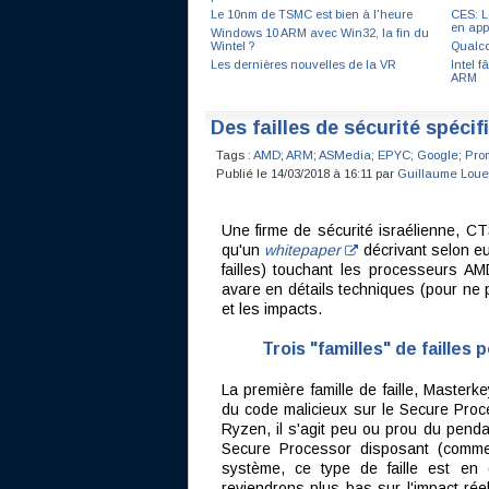
Le 10nm de TSMC est bien à l'heure
CES: 
en app
Windows 10 ARM avec Win32, la fin du
Wintel ?
Qualc
Les dernières nouvelles de la VR
Intel 
ARM
Des failles de sécurité spéci
Tags :
AMD
;
ARM
;
ASMedia
;
EPYC
;
Google
;
Pro
Publié le 14/03/2018 à 16:11 par
Guillaume Loue
Une firme de sécurité israélienne, C
qu'un
whitepaper
décrivant selon eu
failles) touchant les processeurs A
avare en détails techniques (pour ne p
et les impacts.
Trois "familles" de failles 
La première famille de faille, Masterk
du code malicieux sur le Secure Pro
Ryzen, il s'agit peu ou prou du penda
Secure Processor disposant (comme
système, ce type de faille est en 
reviendrons plus bas sur l'impact réel