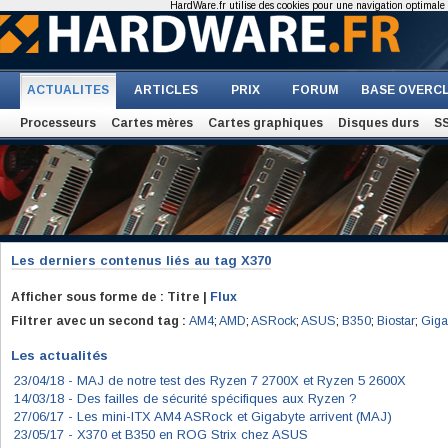
HardWare.fr utilise des cookies pour une navigation optimale et
ACTUALITES
ARTICLES
PRIX
FORUM
BASE OVERC
Processeurs
Cartes mères
Cartes graphiques
Disques durs
S
Les derniers contenus liés au tag
X370
Afficher sous forme de : Titre |
Flux
Filtrer avec un second tag :
AM4
;
AMD
;
ASRock
;
ASUS
;
B350
;
Biostar
;
Giga
Les actualités
23/04/18 -
MAJ de notre test des Ryzen 7 2700X et Ryzen 5 2600X
14/03/18 -
Des failles de sécurité spécifiques aux Ryzen ?
27/06/17 -
Les mini-ITX AM4 ASRock et Gigabyte arrivent (MAJ)
23/05/17 -
X370 et B350 en ROG Strix chez ASUS