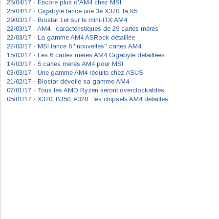
25/04/17 -
Encore plus d'AM4 chez MSI
25/04/17 -
Gigabyte lance une 3è X370, la K5
29/03/17 -
Biostar 1er sur le mini-ITX AM4
22/03/17 -
AM4 : caractéristiques de 29 cartes mères
22/03/17 -
La gamme AM4 ASRock détaillée
22/03/17 -
MSI lance 6 ''nouvelles'' cartes AM4
15/03/17 -
Les 6 cartes mères AM4 Gigabyte détaillées
14/03/17 -
5 cartes mères AM4 pour MSI
03/03/17 -
Une gamme AM4 réduite chez ASUS
21/02/17 -
Biostar dévoile sa gamme AM4
07/01/17 -
Tous les AMD Ryzen seront overclockables
05/01/17 -
X370, B350, A320 : les chipsets AM4 détaillés