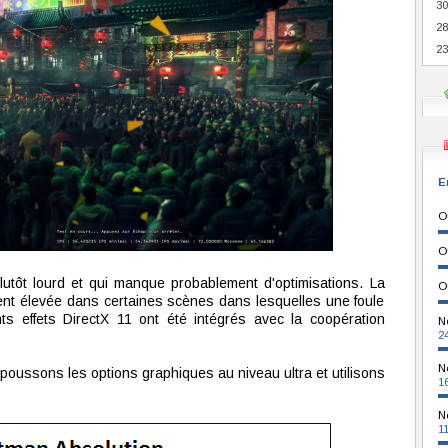
30
28
23
E
O
O
lutôt lourd et qui manque probablement d'optimisations. La
O
ent élevée dans certaines scènes dans lesquelles une foule
nts effets DirectX 11 ont été intégrés avec la coopération
N
2
N
oussons les options graphiques au niveau ultra et utilisons
1
N
1