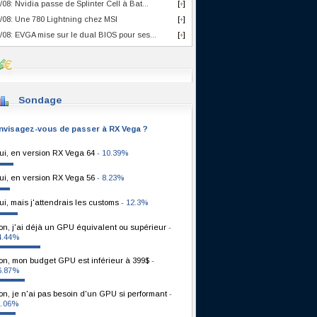
/08: Nvidia passe de Splinter Cell à Bat...
[
]
+
/08: Une 780 Lightning chez MSI
[
]
+
/08: EVGA mise sur le dual BIOS pour ses...
[
]
+
Sondage
nvisagez-vous de passer à RX Vega ?
ui, en version RX Vega 64
- 10.39%
ui, en version RX Vega 56
- 8.23%
ui, mais j'attendrais les customs
- 12.3%
on, j'ai déjà un GPU équivalent ou supérieur
-
4.44%
on, mon budget GPU est inférieur à 399$
-
6.87%
on, je n'ai pas besoin d'un GPU si performant
-
1.06%