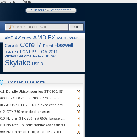
savoir plus
Fermer
S'inscrire
-
Se connecter
AMD FX
AMD A-Series
Core i3
ASUS
Core i7
Haswell
Core i5
Fermi
LGA 2011
LGA 1155
LGA 1151
Pilotes GeForce
Radeon HD 7970
Skylake
USB 3
Contenus relatifs
/11: Bundle Ubisoft pour les GTX 980, 97...
[
]
+
/09: Les GTX 780 Ti, 780 et 770 en fin d...
[
]
+
/05: ASUS : GTX 780 6 Go avec ventilateu...
[
]
+
/12: GTX 780 hybride chez Asus
[
]
+
/10: Nvidia: GTX 780 Ti à 650€, baisse p...
[
]
+
/10: Nouveau bundle Nvidia: Assassin's C...
[
]
+
/09: Nvidia améliore le jeu en 4K avec l...
[
]
+