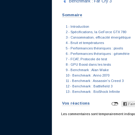
Benchmark : Far Cry 3
Sommaire
1 - Introduction
2 - Spécifications, la GeForce GTX 780
3 - Consommation, efficacité énergétique
4 - Bruit et températures
5 - Performances théoriques : pixels
6 - Performances théoriques : géométrie
7 - FCAT, Protocole de test
8 - GPU Boost dans les tests
9 - Benchmark : Alan Wake
10 - Benchmark : Anno 2070
11 - Benchmark : Assassin's Creed 3
12 - Benchmark : Battlefield 3
13 - Benchmark : BioShock Infinite
Vos réactions
Les commentaires sont temporairement indisponi