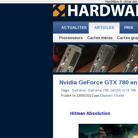
HardWare.fr utilise des 
ACTUALITES
ARTICLES
PRIX
Processeurs
Cartes mères
Cartes gra
Nvidia GeForce GTX 780 en 
Tags :
GeForce
;
GeForce 700
;
GK110
;
GTX 780
;
Publié le 23/05/2013 par
Damien Triolet
Hitman Absolution