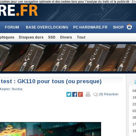
cookies pour une navigation optimale et des cookies tiers pour l'analyse du trafic et la publicité
En 
FORUM
BASE OVERCLOCKING
PC HARDWARE.FR
SHOP
phiques
Disques durs
SSD
Divers
Tout
test : GK110 pour tous (ou presque)
Kepler
;
Nvidia
;
04
(0) Réaction
19
22
02
28
17
19