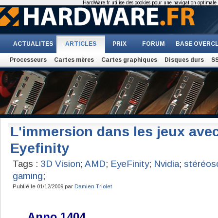
HardWare.fr utilise des cookies pour une navigation optimale et
ACTUALITES
ARTICLES
PRIX
FORUM
BASE OVERC
Processeurs
Cartes mères
Cartes graphiques
Disques durs
S
L'immersion dans les jeux avec
Eyefinity
Tags :
3D Vision
;
AMD
;
EyeFinity
;
Nvidia
;
stéréos
gaming
;
Publié le 01/12/2009 par
Damien Triolet
Anno 1404