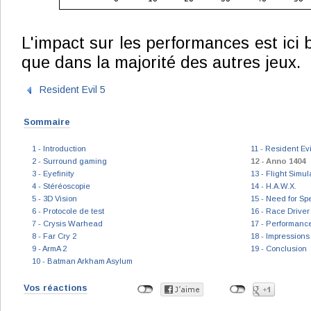
L'impact sur les performances est ici
que dans la majorité des autres jeux.
Resident Evil 5
Sommaire
1 - Introduction
11 - Resident Evi
2 - Surround gaming
12 - Anno 1404
3 - Eyefinity
13 - Flight Simul
4 - Stéréoscopie
14 - H.A.W.X.
5 - 3D Vision
15 - Need for Sp
6 - Protocole de test
16 - Race Drive
7 - Crysis Warhead
17 - Performanc
8 - Far Cry 2
18 - Impressions
9 - ArmA 2
19 - Conclusion
10 - Batman Arkham Asylum
Vos réactions