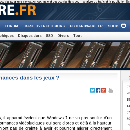
cookies pour une navigation optimale et des cookies tiers pour l'analyse du trafic et la publicité
En 
FORUM
BASE OVERCLOCKING
PC HARDWARE.FR
SHOP
phiques
Disques durs
SSD
Divers
Tout
mances dans les jeux ?
27
20
15
14
07
s, il apparait évident que Windows 7 ne va pas souffrir d’un
30
rformances vidéoludiques qui sont d’ores et déjà à la hauteur
09
’ont pas de crainte à avoir et pourront migrer directement