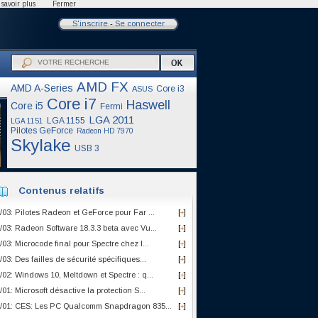
savoir plus
Fermer
S'inscrire
-
Se connecter
AMD FX
AMD A-Series
Core i3
ASUS
Core i7
Haswell
Core i5
Fermi
LGA 2011
LGA 1155
LGA 1151
Pilotes GeForce
Radeon HD 7970
Skylake
USB 3
Contenus relatifs
/03: Pilotes Radeon et GeForce pour Far ...
[
]
+
/03: Radeon Software 18.3.3 beta avec Vu...
[
]
+
/03: Microcode final pour Spectre chez I...
[
]
+
/03: Des failles de sécurité spécifiques...
[
]
+
/02: Windows 10, Meltdown et Spectre : q...
[
]
+
/01: Microsoft désactive la protection S...
[
]
+
/01: CES: Les PC Qualcomm Snapdragon 835...
[
]
+