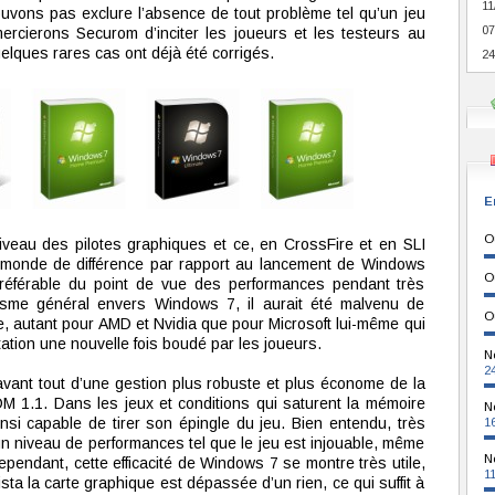
11
vons pas exclure l’absence de tout problème tel qu’un jeu
07
ercierons Securom d’inciter les joueurs et les testeurs au
elques rares cas ont déjà été corrigés.
24
E
O
veau des pilotes graphiques et ce, en CrossFire et en SLI
onde de différence par rapport au lancement de Windows
O
référable du point de vue des performances pendant très
asme général envers Windows 7, il aurait été malvenu de
O
ire, autant pour AMD et Nvidia que pour Microsoft lui-même qui
tation une nouvelle fois boudé par les joueurs.
N
2
vant tout d’une gestion plus robuste et plus économe de la
 1.1. Dans les jeux et conditions qui saturent la mémoire
N
insi capable de tirer son épingle du jeu. Bien entendu, très
1
n niveau de performances tel que le jeu est injouable, même
N
pendant, cette efficacité de Windows 7 se montre très utile,
1
 la carte graphique est dépassée d’un rien, ce qui suffit à