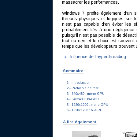
massacrer les performances.
Windows 7 profite également d’un sc
threads physiques et logiques sur l
n’est pas capable d’en éviter les e
probablement liés à une négligence 
puisqu’il n’est pas possible de désact
tout ou rien et le choix est souvent d
temps que les développeurs trouvent 
Influence de l’hyperthreading
Sommaire
1 - Introduction
2 - Protocole de test
3 - 640x480 : mono-GPU
4 - 640x480 : bi-GPU
5 - 1920x1200 : mono-GPU
6 - 1920x1200 : bi-GPU
A lire également