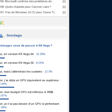
/09: Microsoft confirme des problèmes de...
[
]
+
/08: Quels chipsets pour Cannon Lake ?
[
]
+
/07: Pas de Windows 10 CU pour Clover Tr...
[
]
+
Sondage
nvisagez-vous de passer à RX Vega ?
ui, en version RX Vega 64
- 10.39%
ui, en version RX Vega 56
- 8.23%
ui, mais j'attendrais les customs
- 12.3%
on, j'ai déjà un GPU équivalent ou supérieur
-
4.44%
on, mon budget GPU est inférieur à 399$
-
6.87%
on, je n'ai pas besoin d'un GPU si performant
-
1.06%