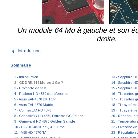
Un module 64 Mo à gauche et son éq
droite.
Introduction
Sommaire
1 - Introduction
13 - Sapphire H
2 - GDDR5, 512 Mo ou 1 Go ?
14 - Sapphire HD
3 - Protocole de test
15 - Sapphire H
4 - Radeon HD 4870 de référence
16 - TI : cartes
5 - Asus EAH4870 DK TOP
17 - TI : cartes
6 - Asus EAH4870 Matrix
18 - TI : systèm
7 - Connect3D HD 4870
19 - TI : systèm
8 - Connect3D HD 4870 Extreme OC Edition
20 - Récapitulat
9 - Gainward HD 4870 Golden Sample
21 - Températur
10 - HIS HD 4870 IceQ 4+ Turbo
22 - Overclocki
11 - MSI HD 4870 "b"
23 - Régulation 