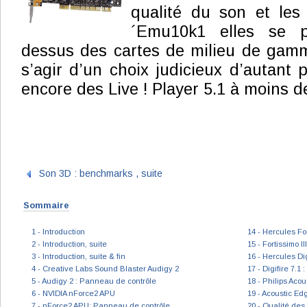
qualité du son et les
´Emu10k1 elles se p
dessus des cartes de milieu de gamme
s’agir d’un choix judicieux d’autant 
encore des Live ! Player 5.1 à moins d
Son 3D : benchmarks , suite
Sommaire
1 - Introduction
14 - Hercules For
2 - Introduction, suite
15 - Fortissimo I
3 - Introduction, suite & fin
16 - Hercules Dig
4 - Creative Labs Sound Blaster Audigy 2
17 - Digifire 7.1
5 - Audigy 2 : Panneau de contrôle
18 - Philips Aco
6 - NVIDIA nForce2 APU
19 - Acoustic Ed
7 - nForce2 APU: Panneau de contrôle
20 - Qualité des 