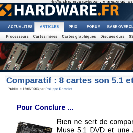
HardWare.fr utilise des cookies pour une navigation optimale et
ACTUALITES
ARTICLES
PRIX
FORUM
BASE OVERC
Processeurs
Cartes mères
Cartes graphiques
Disques durs
S
Comparatif : 8 cartes son 5.1 e
Publié le 16/06/2003 par
Philippe Ramelet
Pour Conclure ...
Rien ne sert de compa
Muse 5.1 DVD et une A