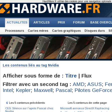
HardWare.fr utilise des cookies pour une navigation optimale et
ACTUALITES
ARTICLES
PRIX
FORUM
BASE OVERC
Processeurs
Cartes mères
Cartes graphiques
Disques durs
S
Les contenus liés au tag Nvidia
Afficher sous forme de :
Titre
| Flux
Filtrer avec un second tag :
AMD
;
ASUS
;
Fe
Intel
;
Kepler
;
Maxwell
;
Pascal
;
Pilotes GeForc
Les 5 contenus précédents
Les 5 contenus de cette page
CES: Silence sur l'après Pascal chez
Microsoft annonce DirectX Raytracing
Nvidia