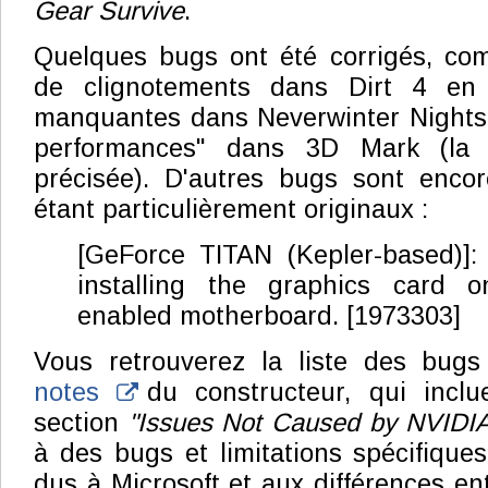
Gear Survive
.
Quelques bugs ont été corrigés, c
de clignotements dans Dirt 4 en 
manquantes dans Neverwinter Nights,
performances" dans 3D Mark (la 
précisée). D'autres bugs sont encor
étant particulièrement originaux :
[GeForce TITAN (Kepler-based)]:
installing the graphics card o
enabled motherboard. [1973303]
Vous retrouverez la liste des bug
notes
du constructeur, qui inclu
section
"Issues Not Caused by NVIDIA
à des bugs et limitations spécifique
dus à Microsoft et aux différences en