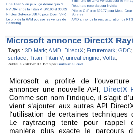
3 millions de GPU vendus pour le mina
Une Titan V en jeux, ça donne quoi ?
Résultats records pour Nvidia
NVIDIA lance la Titan V, GV100 et 3000$
Pilotes GeForce 390.77 pour Metal Gear
Pilotes GeForce 388.43 pour Doom VFR
Survive
Le prix de la RAM pousse les ventes de
AMD annonce la restructuration de RT
Samsung
Microsoft annonce DirectX Ray
Tags :
3D Mark
;
AMD
;
DirectX
;
Futuremark
;
GDC
surface
;
Titan
;
Titan V
;
unreal engine
;
Volta
;
Publié le 20/03/2018 à 15:16 par
Guillaume Louel
Microsoft a profité de l'ouvertu
annoncer une nouvelle API,
DirectX 
Comme son nom l'indique, il s'agit d'
vient s'ajouter aux autres API Direct
l'utilisation de certaines techniques 
Le raytracing tente pour rappel 
manière plus exacte le parcours d