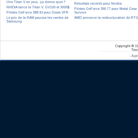
Une Titan V en jeux, ça donne quoi ?
Résultats records pour Nvidia
NVIDIA lance la Titan V, GV100 et 3000$
Pilotes GeForce 390.77 pour Metal Gear
Pilotes GeForce 388.43 pour Doom VFR
Survive
Le prix de la RAM pousse les ventes de
AMD annonce la restructuration de RT
Samsung
Copyright © 1
Tous
-
A pr