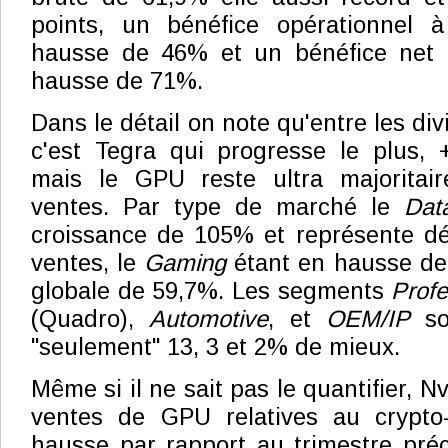
points, un bénéfice opérationnel à
hausse de 46% et un bénéfice net à
hausse de 71%.
Dans le détail on note qu'entre les di
c'est Tegra qui progresse le plus,
mais le GPU reste ultra majoritai
ventes. Par type de marché le
Dat
croissance de 105% et représente d
ventes, le
Gaming
étant en hausse de
globale de 59,7%. Les segments
Profe
(Quadro),
Automotive
, et
OEM/IP
son
"seulement" 13, 3 et 2% de mieux.
Même si il ne sait pas le quantifier, N
ventes de GPU relatives au crypto
hausse par rapport au trimestre préc