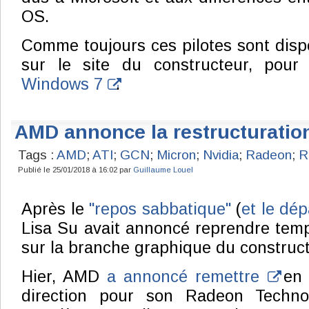
OS.
Comme toujours ces pilotes sont disp
sur le site du constructeur, pou
Windows 7
.
AMD annonce la restructurati
Tags :
AMD
;
ATI
;
GCN
;
Micron
;
Nvidia
;
Radeon
;
R
Publié le 25/01/2018 à 16:02 par
Guillaume Louel
Après le
"repos sabbatique"
(
et le dép
Lisa Su avait annoncé reprendre tem
sur la branche graphique du construct
Hier, AMD
a annoncé remettre
en 
direction pour son Radeon Techno