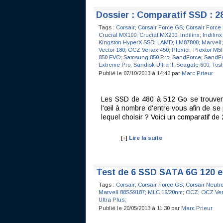
Dossier : Comparatif SSD : 2
Tags :
Corsair
;
Corsair Force GS
;
Corsair Force
Crucial MX100
;
Crucial MX200
;
Indilinx
;
Indilinx
Kingston HyperX SSD
;
LAMD
;
LM87800
;
Marvell
Vector 180
;
OCZ Vertex 450
;
Plextor
;
Plextor M5
850 EVO
;
Samsung 850 Pro
;
SandForce
;
SandFo
Extreme Pro
;
Sandisk Ultra II
;
Seagate 600
;
Tos
Publié le 07/10/2013 à 14:40 par
Marc Prieur
Les SSD de 480 à 512 Go se trouvent
l'œil à nombre d'entre vous afin de s
lequel choisir ? Voici un comparatif de
[
+
]
Lire la suite
Test de 6 SSD SATA 6G 120 e
Tags :
Corsair
;
Corsair Force GS
;
Corsair Neutr
Marvell 88SS9187
;
MLC 19/20nm
;
OCZ
;
OCZ Ver
Ultra Plus
;
Publié le 20/05/2013 à 11:30 par
Marc Prieur