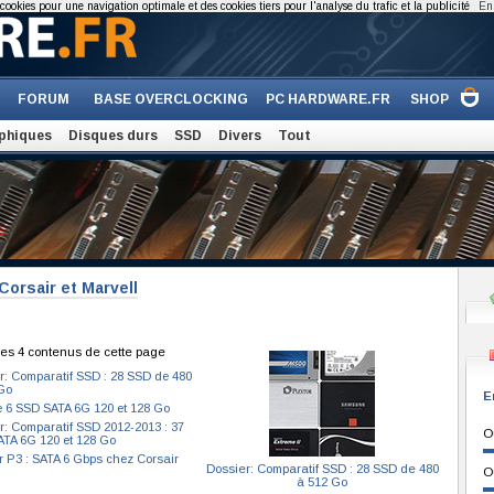
cookies pour une navigation optimale et des cookies tiers pour l'analyse du trafic et la publicité
En 
FORUM
BASE OVERCLOCKING
PC HARDWARE.FR
SHOP
phiques
Disques durs
SSD
Divers
Tout
Corsair et Marvell
es 4 contenus de cette page
r: Comparatif SSD : 28 SSD de 480
Go
E
e 6 SSD SATA 6G 120 et 128 Go
r: Comparatif SSD 2012-2013 : 37
O
TA 6G 120 et 128 Go
r P3 : SATA 6 Gbps chez Corsair
Dossier: Comparatif SSD : 28 SSD de 480
O
à 512 Go