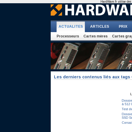
HardWare.fr utilise des 
ACTUALITES
ARTICLES
PRIX
Processeurs
Cartes mères
Cartes gra
Les derniers contenus liés aux tags 
L
Dossie
à 512 
Test d
Dossie
SSD SA
Corsai