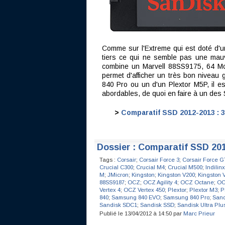
Comme sur l'Extreme qui est doté d'un
tiers ce qui ne semble pas une mauv
combine un Marvell 88SS9175, 64 Mo
permet d'afficher un très bon niveau
840 Pro ou un d'un Plextor M5P, il es
abordables, de quoi en faire à un des S
>
Comparatif SSD 2012-2013 : 
Dossier : Comparatif SSD 20
Tags :
Corsair
;
Corsair Force 3
;
Corsair Force G
Crucial C300
;
Crucial M4
;
Crucial M500
;
Indilinx
M
;
JMicron
;
Kingston
;
Kingston V200
;
Kingston 
88SS9187
;
OCZ
;
OCZ Agility 4
;
OCZ Octane
;
OC
Vertex 4
;
OCZ Vertex 450
;
Plextor
;
Plextor M3
;
P
840
;
Samsung 840 EVO
;
Samsung 840 Pro
;
San
Sandisk SDC1
;
Sandisk SSD
;
Sandisk Ultra Plu
Publié le 13/04/2012 à 14:50 par
Marc Prieur