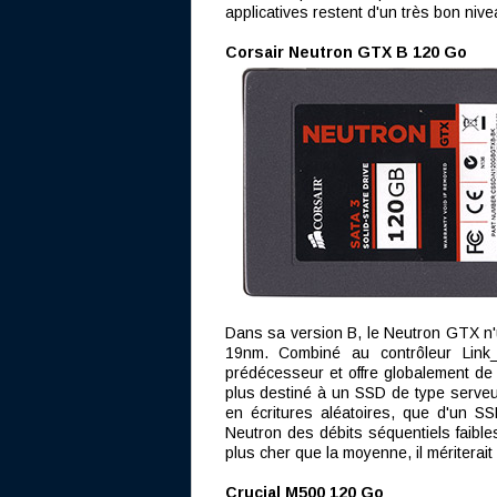
applicatives restent d'un très bon nive
Corsair Neutron GTX B 120 Go
Dans sa version B, le Neutron GTX n'u
19nm. Combiné au contrôleur Link
prédécesseur et offre globalement de 
plus destiné à un SSD de type serve
en écritures aléatoires, que d'un 
Neutron des débits séquentiels faibles
plus cher que la moyenne, il mériterait
Crucial M500 120 Go