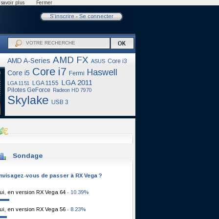
savoir plus
Fermer
S'inscrire
-
Se connecter
AMD FX
AMD A-Series
Core i3
ASUS
Core i7
Haswell
Core i5
Fermi
LGA 2011
LGA 1155
LGA 1151
Pilotes GeForce
Radeon HD 7970
Skylake
USB 3
Sondage
nvisagez-vous de passer à RX Vega ?
ui, en version RX Vega 64
- 10.39%
ui, en version RX Vega 56
- 8.23%