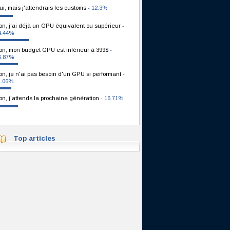
ui, mais j'attendrais les customs
- 12.3%
on, j'ai déjà un GPU équivalent ou supérieur
-
4.44%
on, mon budget GPU est inférieur à 399$
-
6.87%
on, je n'ai pas besoin d'un GPU si performant
-
1.06%
on, j'attends la prochaine génération
- 16.71%
Top articles