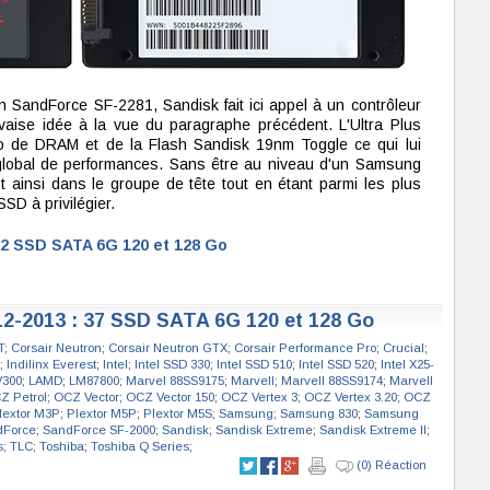
 SandForce SF-2281, Sandisk fait ici appel à un contrôleur
aise idée à la vue du paragraphe précédent. L'Ultra Plus
 de DRAM et de la Flash Sandisk 19nm Toggle ce qui lui
 global de performances. Sans être au niveau d'un Samsung
t ainsi dans le groupe de tête tout en étant parmi les plus
SD à privilégier.
32 SSD SATA 6G 120 et 128 Go
12-2013 : 37 SSD SATA 6G 120 et 128 Go
T
;
Corsair Neutron
;
Corsair Neutron GTX
;
Corsair Performance Pro
;
Crucial
;
;
Indilinx Everest
;
Intel
;
Intel SSD 330
;
Intel SSD 510
;
Intel SSD 520
;
Intel X25-
V300
;
LAMD
;
LM87800
;
Marvel 88SS9175
;
Marvell
;
Marvell 88SS9174
;
Marvell
Z Petrol
;
OCZ Vector
;
OCZ Vector 150
;
OCZ Vertex 3
;
OCZ Vertex 3.20
;
OCZ
lextor M3P
;
Plextor M5P
;
Plextor M5S
;
Samsung
;
Samsung 830
;
Samsung
dForce
;
SandForce SF-2000
;
Sandisk
;
Sandisk Extreme
;
Sandisk Extreme II
;
s
;
TLC
;
Toshiba
;
Toshiba Q Series
;
(0) Réaction