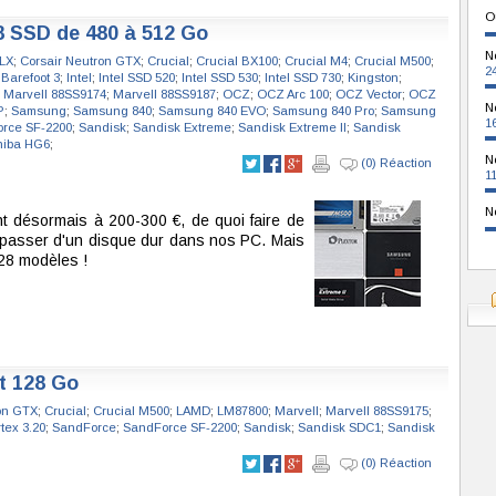
O
8 SSD de 480 à 512 Go
N
 LX
;
Corsair Neutron GTX
;
Crucial
;
Crucial BX100
;
Crucial M4
;
Crucial M500
;
2
 Barefoot 3
;
Intel
;
Intel SSD 520
;
Intel SSD 530
;
Intel SSD 730
;
Kingston
;
;
Marvell 88SS9174
;
Marvell 88SS9187
;
OCZ
;
OCZ Arc 100
;
OCZ Vector
;
OCZ
N
P
;
Samsung
;
Samsung 840
;
Samsung 840 EVO
;
Samsung 840 Pro
;
Samsung
1
rce SF-2200
;
Sandisk
;
Sandisk Extreme
;
Sandisk Extreme II
;
Sandisk
hiba HG6
;
N
(0) Réaction
1
N
 désormais à 200-300 €, de quoi faire de
e passer d'un disque dur dans nos PC. Mais
 28 modèles !
t 128 Go
on GTX
;
Crucial
;
Crucial M500
;
LAMD
;
LM87800
;
Marvell
;
Marvell 88SS9175
;
tex 3.20
;
SandForce
;
SandForce SF-2200
;
Sandisk
;
Sandisk SDC1
;
Sandisk
(0) Réaction