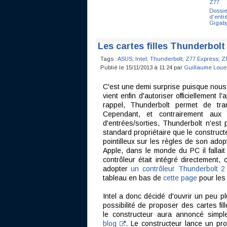
Z77
Dossie
d'entr
Gigaby
Les cartes filles Thunderbolt 
Tags :
ASUS
;
Intel
;
Thunderbolt
;
Z77 Express
;
Z
Publié le 15/11/2013 à 11:24 par
Guillaume Loue
C'est une demi surprise puisque nous
vient enfin d'autoriser officiellement 
rappel, Thunderbolt permet de tr
Cependant, et contrairement aux
d'entrées/sorties, Thunderbolt n'est 
standard propriétaire que le constructe
pointilleux sur les règles de son ado
Apple, dans le monde du PC il fallait
contrôleur était intégré directement
adopter
un contrôleur Thunderbolt 2
tableau en bas de
cette page
pour les
Intel a donc décidé d'ouvrir un peu p
possibilité de proposer des cartes fi
le constructeur aura annoncé simp
blog
. Le constructeur lance un p