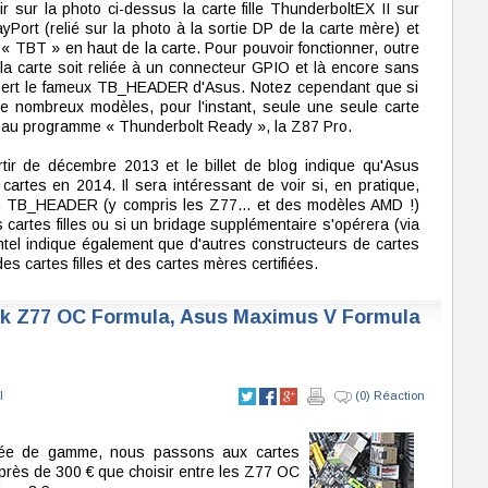
 sur la photo ci-dessus la carte fille ThunderboltEX II sur
yPort (relié sur la photo à la sortie DP de la carte mère) et
« TBT » en haut de la carte. Pour pouvoir fonctionner, outre
 la carte soit reliée à un connecteur GPIO et là encore sans
i sert le fameux TB_HEADER d'Asus. Notez cependant que si
e nombreux modèles, pour l'instant, seule une seule carte
 au programme « Thunderbolt Ready », la Z87 Pro.
artir de décembre 2013 et le billet de blog indique qu'Asus
s cartes en 2014. Il sera intéressant de voir si, en pratique,
'un TB_HEADER (y compris les Z77… et des modèles AMD !)
s cartes filles ou si un bridage supplémentaire s'opérera (via
ntel indique également que d'autres constructeurs de cartes
s cartes filles et des cartes mères certifiées.
ck Z77 OC Formula, Asus Maximus V Formula
l
(0) Réaction
ntrée de gamme, nous passons aux cartes
rès de 300 € que choisir entre les Z77 OC