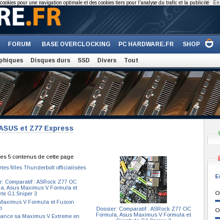
cookies pour une navigation optimale et des cookies tiers pour l'analyse du trafic et la publicité
En 
FORUM
BASE OVERCLOCKING
PC HARDWARE.FR
SHOP
phiques
Disques durs
SSD
Divers
Tout
 ASUS et Z77 Express
es 5 contenus de cette page
tes filles Thunderbolt officialisées
E
r: Comparatif : ASRock Z77 OC
a, Asus Maximus V Formula et
O
te G1.Sniper 3
aximus V Formula et Fusion
o
Dossier: Comparatif : ASRock Z77 OC
O
Formula, Asus Maximus V Formula et
ance sa Maximus V Extreme en