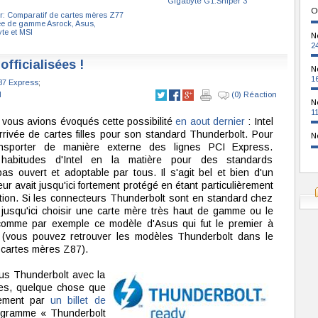
Gigabyte G1.Sniper 3
O
r: Comparatif de cartes mères Z77
ée de gamme Asrock, Asus,
te et MSI
N
2
officialisées !
N
1
87 Express
;
l
(0) Réaction
N
1
 vous avions évoqués cette possibilité
en aout dernier
: Intel
l'arrivée de cartes filles pour son standard Thunderbolt. Pour
N
ansporter de manière externe des lignes PCI Express.
 habitudes d'Intel en la matière pour des standards
pas ouvert et adoptable par tous. Il s'agit bel et bien d'un
ur avait jusqu'ici fortement protégé en étant particulièrement
ption. Si les connecteurs Thunderbolt sont en standard chez
 jusqu'ici choisir une carte mère très haut de gamme ou le
, comme par exemple ce modèle d'Asus qui fut le premier à
(vous pouvez retrouver les modèles Thunderbolt dans le
 cartes mères Z87).
lus Thunderbolt avec la
lles, quelque chose que
lement par
un billet de
rogramme « Thunderbolt