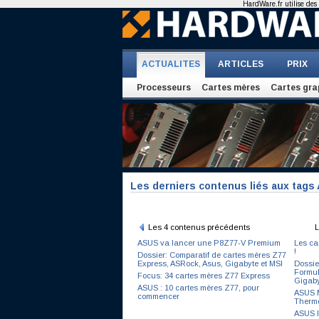
HardWare.fr utilise des 
ACTUALITES
ARTICLES
PRIX
Processeurs
Cartes mères
Cartes gra
Les derniers contenus liés aux tags
Les 4 contenus précédents
L
ASUS va lancer une P8Z77-V Premium
Les car
!
Dossier: Comparatif de cartes mères Z77
Express, ASRock, Asus, Gigabyte et MSI
Dossie
Formul
Focus: 34 cartes mères Z77 Express
Gigaby
ASUS : 10 cartes mères Z77, pour
ASUS M
commencer
Therm
ASUS l