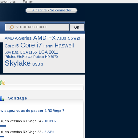
savoir plus
Fermer
S'inscrire
-
Se connecter
AMD FX
AMD A-Series
Core i3
ASUS
Core i7
Haswell
Core i5
Fermi
LGA 2011
LGA 1155
LGA 1151
Pilotes GeForce
Radeon HD 7970
Skylake
USB 3
Sondage
nvisagez-vous de passer à RX Vega ?
ui, en version RX Vega 64
- 10.39%
ui, en version RX Vega 56
- 8.23%