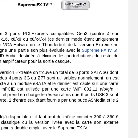
de 3 ports PCI-Express compatibles Gen3 (contre 4 sur
n x16, x8/x8 ou x8/x4/x4 (ce dernier mode étant uniquement
le VGA Hotwire ou le Thunderbolt de la version Extreme ne
gagne une partie son plus évoluée avec le
Supreme FX IV
,
D Audio destinée à éliminer les perturbations du reste du
amplificateur pour la sortie casque.
ersion Extreme on trouve un total de 6 ports SATA 6G dont
es 4 ports 3G du Z77 sont utilisables normalement, un est
ecte à un module eSATA et le dernier est câblé sur une carte
mPCIE est utilisée par une carte WiFi 802.11 a/b/g/n +
Intel prend en charge le réseau alors que 6 ports USB 3 sont
carte, 2 d'entre eux étant fournis par une puce ASMedia et le 2
éjà disponible et il faut tout de même compter 300 à 360 €
 classique ou la version livrée avec la carte son externe
 points double emploi avec le Supreme FX IV.