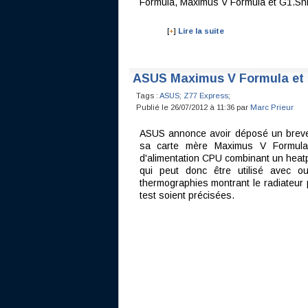
Formula, Maximus V Formula et G1.Sni
[
+
]
Lire la suite
ASUS Maximus V Formula et
Tags :
ASUS
;
Z77 Express
;
Publié le 26/07/2012 à 11:36 par
Marc Prieur
ASUS annonce avoir déposé un breve
sa carte mère Maximus V Formula.
d'alimentation CPU combinant un heatp
qui peut donc être utilisé avec o
thermographies montrant le radiateur
test soient précisées.