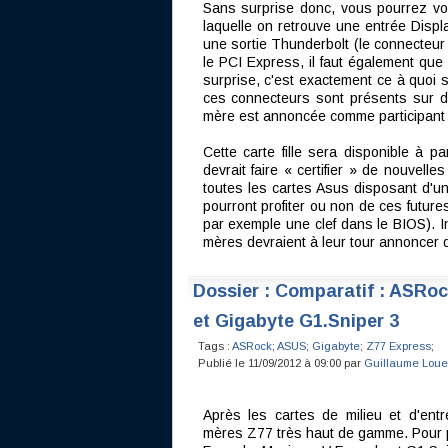
Sans surprise donc, vous pourrez voir
laquelle on retrouve une entrée Displa
une sortie Thunderbolt (le connecteur 
le PCI Express, il faut également que
surprise, c'est exactement ce à quo
ces connecteurs sont présents sur d
mère est annoncée comme participant
Cette carte fille sera disponible à p
devrait faire « certifier » de nouvelle
toutes les cartes Asus disposant d
pourront profiter ou non de ces future
par exemple une clef dans le BIOS). I
mères devraient à leur tour annoncer de
Dossier : Comparatif : ASRo
et Gigabyte G1.Sniper 3
Tags :
ASRock
;
ASUS
;
Gigabyte
;
Z77 Express
;
Publié le 11/09/2012 à 09:00 par
Guillaume Loue
Après les cartes de milieu et d'e
mères Z77 très haut de gamme. Pour p