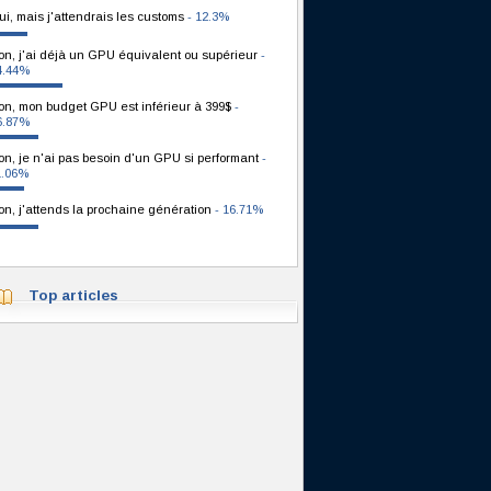
ui, mais j'attendrais les customs
- 12.3%
on, j'ai déjà un GPU équivalent ou supérieur
-
4.44%
on, mon budget GPU est inférieur à 399$
-
6.87%
on, je n'ai pas besoin d'un GPU si performant
-
1.06%
on, j'attends la prochaine génération
- 16.71%
Top articles