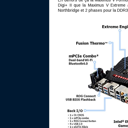
En dehors de ça la Maximus V Formul
Digi+ II que la Maximus V Extreme
Northbridge et 2 phases pour la DDR3