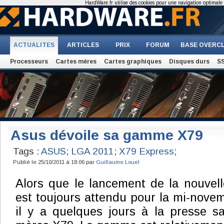
HardWare.fr utilise des cookies pour une navigation optimale et
ACTUALITES
ARTICLES
PRIX
FORUM
BASE OVERC
Processeurs
Cartes mères
Cartes graphiques
Disques durs
S
Asus dévoile sa gamme X79
Tags :
ASUS
;
LGA 2011
;
X79 Express
;
Publié le 25/10/2011 à 18:06 par
Guillaume Louel
Alors que le lancement de la nouvelle
est toujours attendu pour la mi-novem
il y a quelques jours à la presse 