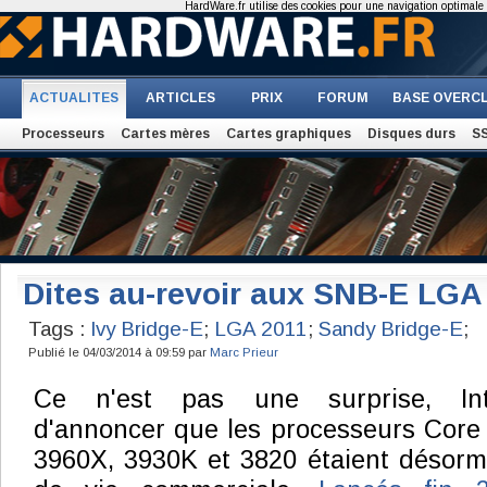
HardWare.fr utilise des cookies pour une navigation optimale et
ACTUALITES
ARTICLES
PRIX
FORUM
BASE OVERC
Processeurs
Cartes mères
Cartes graphiques
Disques durs
S
Dites au-revoir aux SNB-E LGA
Tags :
Ivy Bridge-E
;
LGA 2011
;
Sandy Bridge-E
;
Publié le 04/03/2014 à 09:59 par
Marc Prieur
Ce n'est pas une surprise, Int
d'annoncer que les processeurs Core 
3960X, 3930K et 3820 étaient désorma