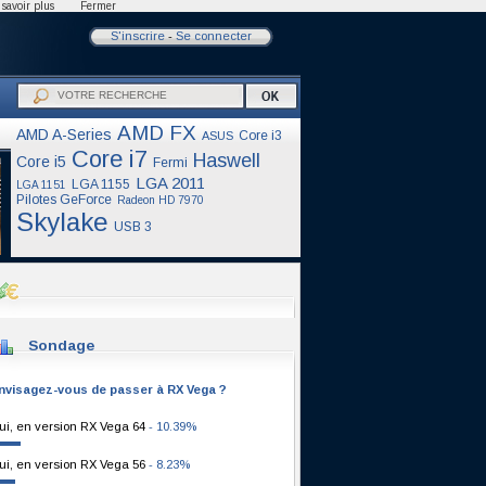
savoir plus
Fermer
S'inscrire
-
Se connecter
AMD FX
AMD A-Series
Core i3
ASUS
Core i7
Haswell
Core i5
Fermi
LGA 2011
LGA 1155
LGA 1151
Pilotes GeForce
Radeon HD 7970
Skylake
USB 3
Sondage
nvisagez-vous de passer à RX Vega ?
ui, en version RX Vega 64
- 10.39%
ui, en version RX Vega 56
- 8.23%