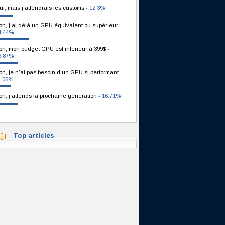
ui, mais j'attendrais les customs
- 12.3%
on, j'ai déjà un GPU équivalent ou supérieur
-
4.44%
on, mon budget GPU est inférieur à 399$
-
6.87%
on, je n'ai pas besoin d'un GPU si performant
-
1.06%
on, j'attends la prochaine génération
- 16.71%
Top articles