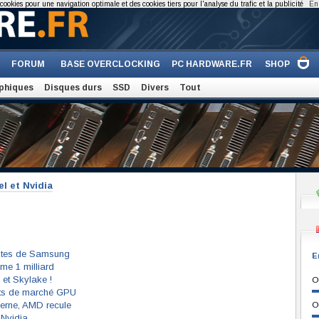
cookies pour une navigation optimale et des cookies tiers pour l'analyse du trafic et la publicité
En 
FORUM
BASE OVERCLOCKING
PC HARDWARE.FR
SHOP
phiques
Disques durs
SSD
Divers
Tout
el et Nvidia
entes de Samsung
E
me 1 milliard
 et Skylake !
O
ts de marché GPU
erne, AMD recule
O
 Nvidia