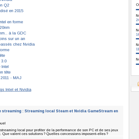
en Q2
O
rdisé en 2015
N
2
tel en forme
 20nm
N
mm... à la GDC
1
ins sur un an
passés chez Nvidia
N
1
forme
ête
N
 3.0
Intel
n tête
 2011 - MAJ
s Intel et Nvidia
de streaming : Streaming local Steam et Nvidia GameStream en
ouel
 streaming local pour profiter de la performance de son PC et de ses jeux
t. Que valent ces solutions ? Quelles concessions imposent-elles ?