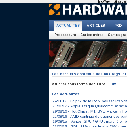
HardWare.fr utilise des 
ACTUALITES
ARTICLES
PRIX
Processeurs
Cartes mères
Cartes gra
Les derniers contenus liés aux tags
Int
Afficher sous forme de : Titre |
Flux
Les actualités
24/11/17 -
Le prix de la RAM pousse les v
23/01/17 -
Apple attaque Qualcomm et récla
29/08/16 -
Hot Chips : M1, SVE, Parker, InFo
22/08/16 -
AMD continue de gagner des par
19/08/15 -
Ventes iGPU / GPU : marché en b
21/02/15 -
GPU, 71% pour Intel et 76% pour