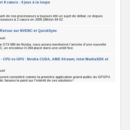
et 8 cœurs : 4 jeux à la loupe
parti de nos processeurs a toujours été un sujet de débat, ce depuis
ocesseurs à 2 cœurs en 2005 (Athlon 64 X2
 Retour sur NVENC et QuickSync
ouel
e GTX 680 de Nvidia, nous avions mentionné l'arrivée d'une nouvelle
C, un encodeur H.264 placé dans une unité fixe.
 - CPU vs GPU : Nvidia CUDA, AMD Stream, Intel MediaSDK et
uel
uvent considéré comme la première application grand public du GPGPU.
, faisons le point sur l'intérêt de ces solutions !