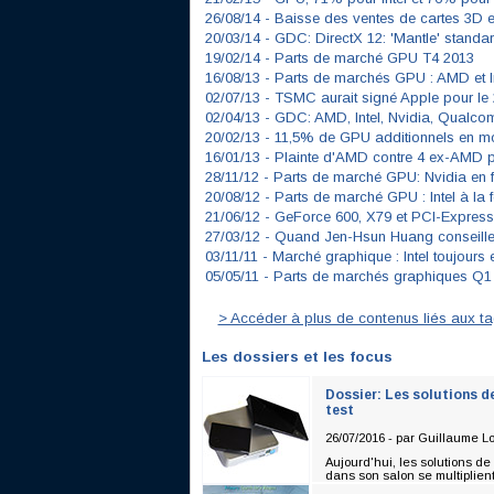
26/08/14 -
Baisse des ventes de cartes 3D 
20/03/14 -
GDC: DirectX 12: 'Mantle' standa
19/02/14 -
Parts de marché GPU T4 2013
16/08/13 -
Parts de marchés GPU : AMD et In
02/07/13 -
TSMC aurait signé Apple pour le
02/04/13 -
GDC: AMD, Intel, Nvidia, Qualco
20/02/13 -
11,5% de GPU additionnels en mo
16/01/13 -
Plainte d'AMD contre 4 ex-AMD 
28/11/12 -
Parts de marché GPU: Nvidia en 
20/08/12 -
Parts de marché GPU : Intel à la f
21/06/12 -
GeForce 600, X79 et PCI-Express
27/03/12 -
Quand Jen-Hsun Huang conseille 
03/11/11 -
Marché graphique : Intel toujours e
05/05/11 -
Parts de marchés graphiques Q1
> Accéder à plus de contenus liés aux tag
Les dossiers et les focus
Dossier: Les solutions 
test
26/07/2016 - par
Guillaume L
Aujourd'hui, les solutions de
dans son salon se multiplien