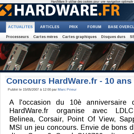
HardWare.fr utilise des cookies pour une navigation optimale et
ACTUALITES
ARTICLES
PRIX
FORUM
BASE OVERC
Processeurs
Cartes mères
Cartes graphiques
Disques durs
S
Concours HardWare.fr - 10 ans 
Publié le 15/05/2007 à 12:00 par
Marc Prieur
A l'occasion du 10è anniversaire d
HardWare.fr organise avec LDLC,
Belinea, Corsair, Point Of View, Sap
MSI un jeu concours. Envie de bons d